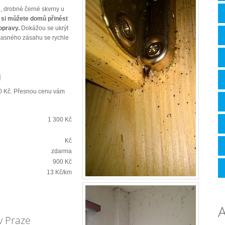
e, drobné černé skvrny u
 si můžete domů přinést
opravy.
Dokážou se ukrýt
včasného zásahu se rychle
a
0 Kč. Přesnou cenu vám
1 300 Kč
Kč
zdarma
900 Kč
13 Kč/km
A
v Praze