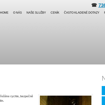
☎
73
HOME
O NÁS
NAŠE SLUŽBY
CENÍK
ČASTO KLADENÉ DOTAZY
N
yřešíme rychle, bezpečně
in.