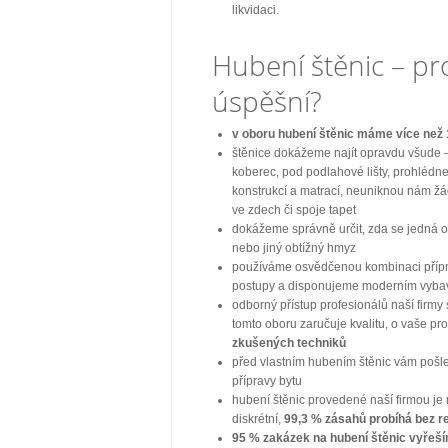
likvidaci.
Hubení štěnic – pr
úspěšní?
v oboru hubení štěnic máme více než 
štěnice dokážeme najít opravdu všude 
koberec, pod podlahové lišty, prohlédn
konstrukcí a matrací, neuniknou nám žád
ve zdech či spoje tapet
dokážeme správně určit, zda se jedná 
nebo jiný obtížný hmyz
používáme osvědčenou kombinaci příp
postupy a disponujeme moderním vyba
odborný přístup profesionálů naší firmy 
tomto oboru zaručuje kvalitu, o vaše pr
zkušených techniků
před vlastním hubením štěnic vám poš
přípravy bytu
hubení štěnic provedené naší firmou je
diskrétní,
99,3 % zásahů probíhá bez 
95 % zakázek na hubení štěnic vyřeší