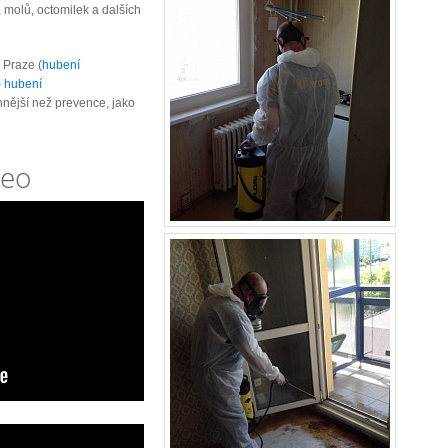
 molů, octomilek a dalších
 Praze (
hubení
-
hubení
nnější než prevence, jako
deo