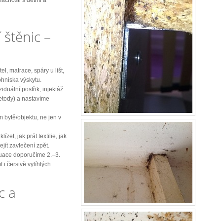
 štěnic –
l, matrace, spáry u lišt,
ohniska výskytu.
iduální postřik, injektáž
etody) a nastavíme
m bytě/objektu, ne jen v
ízet, jak prát textilie, jak
jít zavlečení zpět.
tuace doporučíme 2.–3.
 i čerstvě vylíhlých
c a