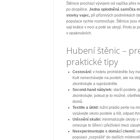
Štěnice prochází vývojem od vajíčka přes ně
po dospělce.
Jedna oplodněná samička mů
stovky vajec,
při příznivých podmínkách (tep
populace rychle rozmnožuje. Štěnice jsou 
sají krátce v noci a poté se ukryjí. Proto je
v opakováních.
Hubení štěnic – pr
praktické tipy
Cestování:
v hotelu prohlédněte švy mat
Kufr nenechávejte na posteli, ale na sto
zkontrolujte a vyprázdněte.
Second-hand nábytek:
starší postele, 
zkontrolujte; pokud je to možné, ošetřet
domů.
Textilie a úklid:
ložní prádlo perte na mi
vysávejte okolo postele a lišt, odpad i
Utěsnění skulin:
minimalizujte úkryty v
omezuje to šíření i přežívání mezi zásah
Neexperimentujte s domácí chemií:
ne
populaci „rozprášit“ do dalších místností 