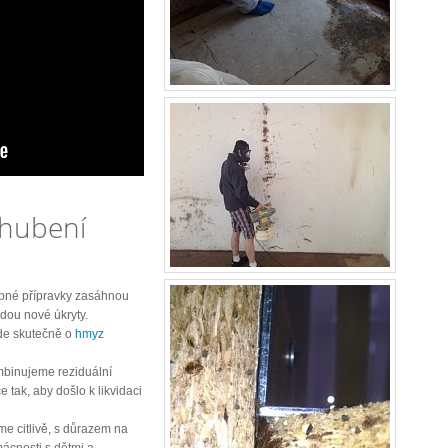
 hubení
pné přípravky zasáhnou
jdou nové úkryty.
jde skutečně o
hmyz
binujeme reziduální
ce tak, aby došlo k likvidaci
e citlivě, s důrazem na
ácnosti s dětmi a