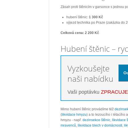
Zásah proti štěnicím v garsonce s jednou po
hubení štěnic:
1 300 Kč
výjezd technika po Praze (zakázka do 
Celková cena: 2 200 Kč
Hubení štěnic – ry
Vyzkoušejte
naši nabídku
Vaši poptávku
ZPRACUJ
Mimo hubení štěnic provádíme též
dezinse
(
likvidace hmyzu
) a to lezoucího i létacího
hmyzu - např.
dezinsekce štěnic
,
likvidace 
mravenců
,
likvidace blech v domácnosti
,
li