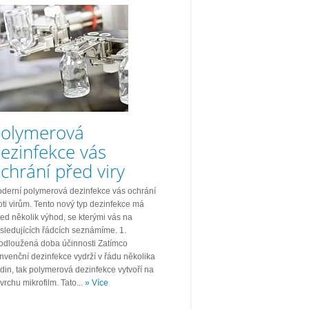
olymerová
ezinfekce vás
chrání před viry
derní polymerová dezinfekce vás ochrání
oti virům. Tento nový typ dezinfekce má
ed několik výhod, se kterými vás na
sledujících řádcích seznámíme. 1.
odloužená doba účinnosti Zatímco
nvenční dezinfekce vydrží v řádu několika
din, tak polymerová dezinfekce vytvoří na
vrchu mikrofilm. Tato...
» Více