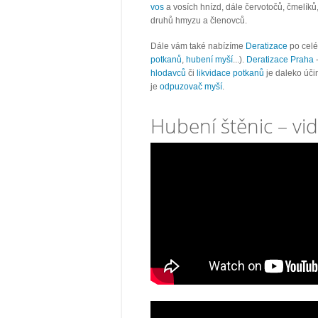
vos
a vosích hnízd, dále červotočů, čmelíků,
druhů hmyzu a členovců.
Dále vám také nabízíme
Deratizace
po celé
potkanů
,
hubení myší
...).
Deratizace Praha
hlodavců
či
likvidace potkanů
je daleko úči
je
odpuzovač myší
.
Hubení štěnic – vi