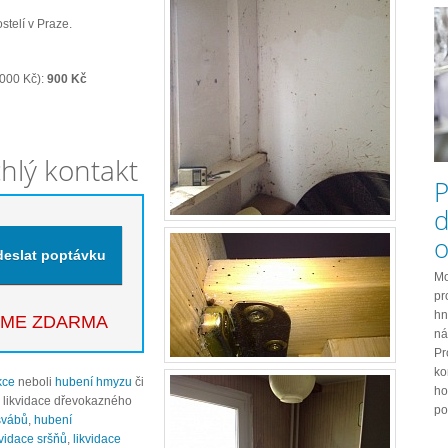
stelí v Praze.
2000 Kč):
900 Kč
chlý kontakt
P
d
o
Mo
pr
hn
EME ZDARMA
ná
Pr
ko
kce
neboli
hubení hmyzu
či
ho
 a likvidace dřevokazného
po
švábů
,
hubení
kvidace sršňů
,
likvidace