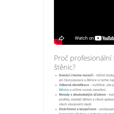
Proč profesionální
štěnic?
Domácí chemie nestačí
– běžně dostu
jen část populace a štěnice si rychle na
Odborná identifikace
– rozlišíme, zda 
štěnice
a určíme rozsah zamoření.
Metody s dlouhodobým účinkem
– kom
postřiky, injektáž štěrbin a cílené aplika
všech vývojových stadií.
Diskrétnost a bezpečnost
– postupujem
hygienické předpisy a instrukce pro dom