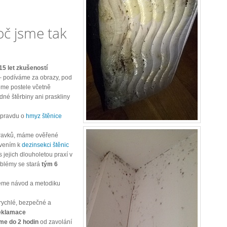
oč jsme tak
15 let zkušeností
– podíváme za obrazy, pod
eme postele včetně
né štěrbiny ani praskliny
opravdu o
hmyz štěnice
ravků, máme ověřené
vením k
dezinsekci štěnic
s jejich dlouholetou praxí v
oblémy se stará
tým 6
leme návod a metodiku
 rychlé, bezpečné a
reklamace
me do 2 hodin
od zavolání