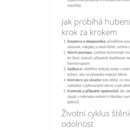
mazlíčky.
Jak probíhá hubení
krok za krokem
Inspekce a diagnostika:
prověříme poste
zásuvek, nábytku a okolí lůžek; určíme 
Návrh postupu:
zvolíme technologii (rez
do škvír, popraš, případně doplňkové m
harmonogram.
Aplikace:
ošetříme kritická místa v celé
ložnici, aby se předešlo migraci štěnic.
Instrukce po zásahu:
kdy větrat, co neukl
nakládat s pytlovanými věcmi a jak přede
Kontrola a případné opakování:
dle si
zásah v intervalu nutném k likvidaci nymf
jedinců.
Životní cyklus štěni
odolnost