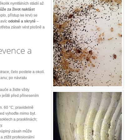
kolik nymfálních stádií až
že za život naklást
lo, přístup ke krvi) se
navíc
odolné a skryté
–
 potřeba zásah vést plošně a
evence a
race, čelo postele a okolí.
janu; po návratu
gauče a židle vždy
e ještě před přinesením
n. 60 °C; pravidelně
hned vyhoďte mimo byt.
 soklech a prasklinách;
y.
úplný zásah může
a ztížit profesionální