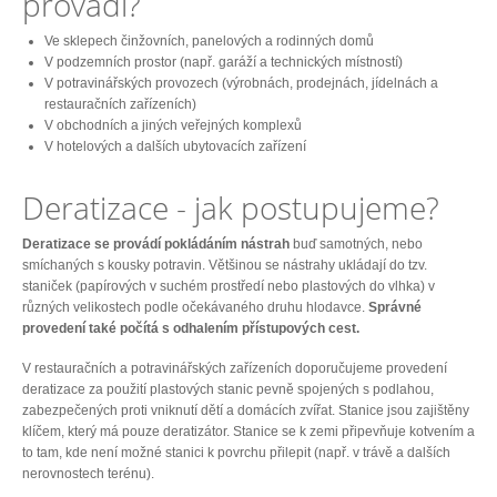
provádí?
Ve sklepech činžovních, panelových a rodinných domů
V podzemních prostor (např. garáží a technických místností)
V potravinářských provozech (výrobnách, prodejnách, jídelnách a
restauračních zařízeních)
V obchodních a jiných veřejných komplexů
V hotelových a dalších ubytovacích zařízení
Deratizace - jak postupujeme?
Deratizace se provádí pokládáním nástrah
buď samotných, nebo
smíchaných s kousky potravin. Většinou se nástrahy ukládají do tzv.
staniček (papírových v suchém prostředí nebo plastových do vlhka) v
různých velikostech podle očekávaného druhu hlodavce.
Správné
provedení také počítá s odhalením přístupových cest.
V restauračních a potravinářských zařízeních doporučujeme provedení
deratizace za použití plastových stanic pevně spojených s podlahou,
zabezpečených proti vniknutí dětí a domácích zvířat. Stanice jsou zajištěny
klíčem, který má pouze deratizátor. Stanice se k zemi připevňuje kotvením a
to tam, kde není možné stanici k povrchu přilepit (např. v trávě a dalších
nerovnostech terénu).