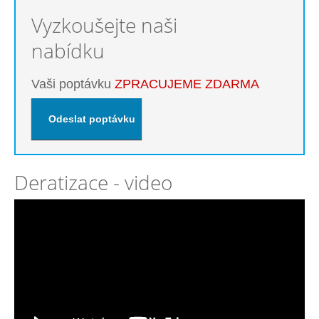
Vyzkoušejte naši
nabídku
Vaši poptávku
ZPRACUJEME ZDARMA
Deratizace - video