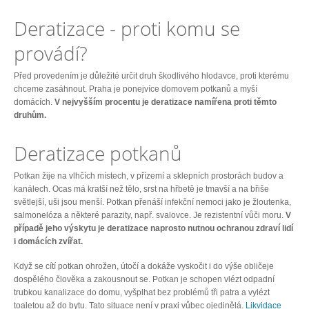
Deratizace - proti komu se
provádí?
Před provedením je důležité určit druh škodlivého hlodavce, proti kterému
chceme zasáhnout. Praha je ponejvíce domovem potkanů a myší
domácích.
V nejvyšším procentu je deratizace namířena proti těmto
druhům.
Deratizace potkanů
Potkan žije na vlhčích místech, v přízemí a sklepních prostorách budov a
kanálech. Ocas má kratší než tělo, srst na hřbetě je tmavší a na břiše
světlejší, uši jsou menší. Potkan přenáší infekční nemoci jako je žloutenka,
salmonelóza a některé parazity, např. svalovce. Je rezistentní vůči moru.
V
případě jeho výskytu je deratizace naprosto nutnou ochranou zdraví lidí
i domácích zvířat.
Když se cítí potkan ohrožen, útočí a dokáže vyskočit i do výše obličeje
dospělého člověka a zakousnout se. Potkan je schopen vlézt odpadní
trubkou kanalizace do domu, vyšplhat bez problémů tři patra a vylézt
toaletou až do bytu. Tato situace není v praxi vůbec ojedinělá.
Likvidace