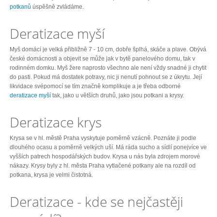
potkanů
úspěšně zvládáme.
Deratizace myší
Myš domácí je velká přibližně 7 - 10 cm, dobře šplhá, skáče a plave. Obývá
české domácnosti a objevit se může jak v bytě panelového domu, tak v
rodinném domku. Myš žere naprosto všechno ale není vždy snadné ji chytit
do pasti. Pokud má dostatek potravy, nic ji nenutí pohnout se z úkrytu. Její
likvidace svépomocí se tím značně komplikuje a je třeba odborné
deratizace myší
tak, jako u větších druhů, jako jsou potkani a krysy.
Deratizace krys
Krysa se v hl. městě Praha vyskytuje poměrně vzácně. Poznáte ji podle
dlouhého ocasu a poměrně velkých uší. Má ráda sucho a sídlí ponejvíce ve
vyšších patrech hospodářských budov. Krysa u nás byla zdrojem morové
nákazy. Krysy byly z hl. města Praha vytlačené potkany ale na rozdíl od
potkana, krysa je velmi čistotná.
Deratizace - kde se nejčastěji