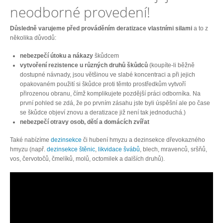
neodborné provedení!
Důsledně varujeme před prováděním deratizace vlastními silami
a to z
několika důvodů:
nebezpečí útoku a nákazy
škůdcem
vytvoření rezistence u různých druhů škůdců
(koupíte-li běžně
dostupné návnady, jsou většinou ve slabé koncentraci a při jejich
opakovaném použití si škůdce proti těmto prostředkům vytvoří
přirozenou obranu, čímž komplikujete pozdější práci odborníka. Na
první pohled se zdá, že po prvním zásahu jste byli úspěšní ale po čase
se škůdce objeví znovu a deratizace již není tak jednoduchá.)
nebezpečí otravy osob, dětí a domácích zvířat
Také nabízíme
dezinsekce
či hubení hmyzu a dezinsekce dřevokazného
hmyzu (např.
dezinsekce štěnic
,
likvidace švábů
, blech, mravenců, sršňů,
vos, červotočů, čmelíků, molů, octomilek a dalších druhů).