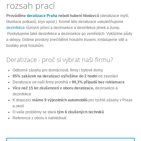
rozsah prací
Provádíme
deratizace Praha
neboli hubení hlodavců
(deratizace myší,
likvidace potkanů, krys apod.). Kromě této deratizace uskutečňujeme
dezinfekce
různých plísní a dezinsekce a desinfekce jímek a žump.
Poskytujeme také desinfekce a dezinsekce po zemřelých. Vyklízíme půdy
a sklepy, čistíme prostory znečištěné holubím trusem, instalujeme sítě a
bodáky proti holubům.
Deratizace - proč si vybrat naši firmu?
Odborné zásahy pro domácnosti, firmy i bytové domy
95% zakázek na deratizaci vyřešíme do 2 hodin
od zavolání
Deratizace od naší firmy probíhá v
99,3% případů bez reklamace
Více než 15 let zkušeností v oboru deratizace,
dezinsekce a
dezinfekce
K dispozici
máme 9 výjezdních automobilů
pro rychlé zásahy v Praze
a okolí
O vaše problémy se stará
tým 6 zkušených techniků
Reference z oboru k nahlédnutí