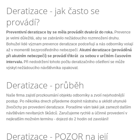
Deratizace - jak často se
provádí?
Preventivní deratizace by se měla provádět dvakrát do roka.
Prevence
je velmi důležitá, aby se zabránilo nežádoucího rozmnožení druhu.
Bohužel lidé význam prevence deratizace podceňují a nás odborníky volají
až v momentě bezprostředního nebezpečí.
Akutní deratizace (prováděná
při akutním nebezpečí) se provádí třikrát za sebou v určitém časovém
intervalu.
Při nedodržení tohoto počtu deratizačního ošetření se může
výskyt nežádoucího návštěvníka opakovat.
Deratizace - průběh
Naše firma zajistí prozkoumání objektu odborníky a zvolí nejvhodnější
postup. Po několika dnech přijedeme doplnit nástrahu a uklidit uhynulé
živočichy po provedení deratizace. Poradíme vám také jak zamezit dalším
návštěvám nevítaných škůdců. Zaručujeme rychlé a účinné provedení v
nejkratším možném termínu - dojezd do 2 hodin od zavolání!
Deratizace - POZOR na její