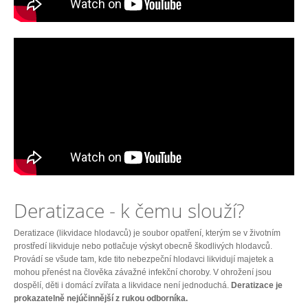
Deratizace - k čemu slouží?
Deratizace (likvidace hlodavců) je soubor opatření, kterým se v životním
prostředí likviduje nebo potlačuje výskyt obecně škodlivých hlodavců.
Provádí se všude tam, kde tito nebezpeční hlodavci likvidují majetek a
mohou přenést na člověka závažné infekční choroby. V ohrožení jsou
dospělí, děti i domácí zvířata a likvidace není jednoduchá.
Deratizace je
prokazatelně nejúčinnější z rukou odborníka.