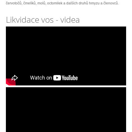
červotočů, čmelíků, molů, octomilek a dalších druhů hmyzu a členovců.
Likvidace vos - videa