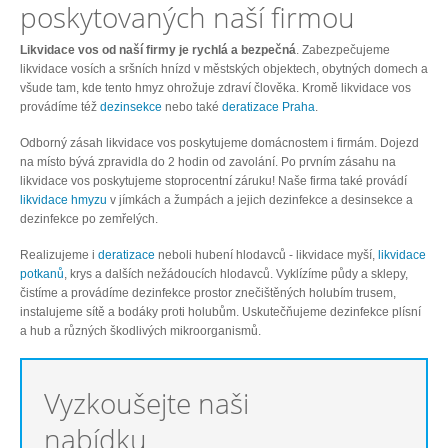
poskytovaných naší firmou
Likvidace vos od naší firmy je rychlá a bezpečná
. Zabezpečujeme
likvidace vosích a sršních hnízd v městských objektech, obytných domech a
všude tam, kde tento hmyz ohrožuje zdraví člověka. Kromě likvidace vos
provádíme též
dezinsekce
nebo také
deratizace Praha
.
Odborný zásah likvidace vos poskytujeme domácnostem i firmám. Dojezd
na místo bývá zpravidla do 2 hodin od zavolání. Po prvním zásahu na
likvidace vos poskytujeme stoprocentní záruku! Naše firma také provádí
likvidace hmyzu
v jímkách a žumpách a jejich dezinfekce a desinsekce a
dezinfekce po zemřelých.
Realizujeme i
deratizace
neboli hubení hlodavců - likvidace myší,
likvidace
potkanů
, krys a dalších nežádoucích hlodavců. Vyklízíme půdy a sklepy,
čistíme a provádíme dezinfekce prostor znečištěných holubím trusem,
instalujeme sítě a bodáky proti holubům. Uskutečňujeme dezinfekce plísní
a hub a různých škodlivých mikroorganismů.
Vyzkoušejte naši
nabídku