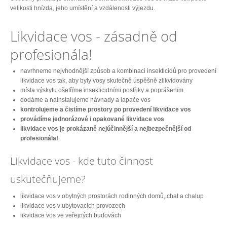
velikosti hnízda, jeho umístění a vzdálenosti výjezdu.
Likvidace vos - zásadně od
profesionála!
navrhneme nejvhodnější způsob a kombinaci insekticidů pro provedení
likvidace vos tak, aby byly vosy skutečně úspěšně zlikvidovány
místa výskytu ošetříme insekticidními postřiky a poprášením
dodáme a nainstalujeme návnady a lapače vos
kontrolujeme a čistíme prostory po provedení likvidace vos
provádíme jednorázové i opakované likvidace vos
likvidace vos je prokázaně nejúčinnější a nejbezpečnější od
profesionála!
Likvidace vos - kde tuto činnost
uskutečňujeme?
likvidace vos v obytných prostorách rodinných domů, chat a chalup
likvidace vos v ubytovacích provozech
likvidace vos ve veřejných budovách