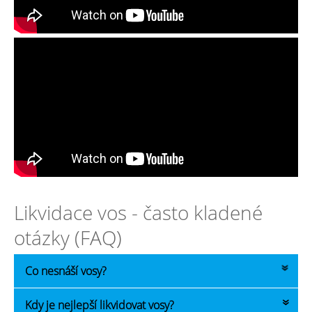
Likvidace vos - často kladené
otázky (FAQ)
Co nesnáší vosy?
Vosy nemají rády silné vůně a aromatické látky.
Kdy je nejlepší likvidovat vosy?