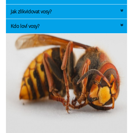
Může jít například o citrusové vůně, ocet, pepř nebo některé vonné
Ideální čas pro likvidaci vos je brzy ráno nebo večer.
oleje (máta, levandule, skořice). Také se často vyhýbají silným
Jak zlikvidovat vosy?
vibracím a rušení v okolí hnízda.
V těchto hodinách bývají vosy méně aktivní a většina kolonie je v
Vosy se likvidují aplikací insekticidního přípravku přímo do hnízda.
hnízdě. Profesionální firma však dokáže zásah provést bezpečně i
Kdo loví vosy?
během dne.
Používá se insekticidní sprej nebo prášek aplikovaný do dutiny pod
Přirozenými nepřáteli vos jsou některé druhy ptáků a větší hmyz.
tlakem.
Hubení vos
bez zkušeností je však riskantní, proto je
bezpečnější svěřit
likvidaci vosího hnízda
odborné firmě.
Vosami se mohou živit například ptáci nebo větší druhy hmyzu,
například sršni.