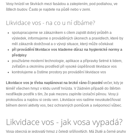
Vosy hnízdí ve škvírách mezi fasádou a zateplením, pod podlahou, ve
štítech budov. Často je najdete na půdě nebo v zemi.
Likvidace vos - na co u ní dbáme?
spolupracujeme se zákazníkem s cílem zajistit dobrý průběh a
výsledek, informujeme o prováděných úkonech a pravidlech, které by
měl zákazník dodržovat a o vývoji situace, který může očekávat
při provádění likvidace vos klademe důraz na hygienické normy a
předpisy
používáme moderní technologie, aplikace a přípravky šetrné k lidem,
zvířatům a okolnímu prostředí při vysoké úspěšnosti likvidace vos
kontrolujeme a čistíme prostory po provádění likvidace vos
Likvidace vos je třeba naplánovat na brzké ráno či pozdní
večer, kdy je
téměř všechen hmyz v klidu uvnitř hnízda. V žádném případě do štěrbin
nestříkejte postřik s tím, že pak mezeru zaplníte izolační pěnou. Vosy ji
prokoušou a najdou si cestu ven. Likvidace vos radíme neuskutečňovat
během denní aktivity vos, bez ochranných pomůcek a svépomocí vůbec.
Likvidace vos - jak vosa vypadá?
Vosa obecná je jedovatý hmyz z čeledi sršňovitých. Má žluté a černé pruhy