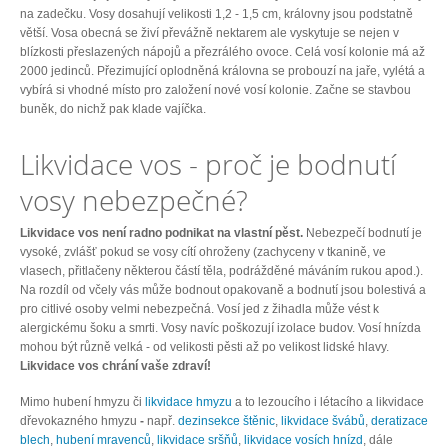
na zadečku. Vosy dosahují velikosti 1,2 - 1,5 cm, královny jsou podstatně
větší. Vosa obecná se živí převážně nektarem ale vyskytuje se nejen v
blízkosti přeslazených nápojů a přezrálého ovoce. Celá vosí kolonie má až
2000 jedinců. Přezimující oplodněná královna se probouzí na jaře, vylétá a
vybírá si vhodné místo pro založení nové vosí kolonie. Začne se stavbou
buněk, do nichž pak klade vajíčka.
Likvidace vos - proč je bodnutí
vosy nebezpečné?
Likvidace vos není radno podnikat na vlastní pěst.
Nebezpečí bodnutí je
vysoké, zvlášť pokud se vosy cítí ohroženy (zachyceny v tkanině, ve
vlasech, přitlačeny některou částí těla, podrážděné máváním rukou apod.).
Na rozdíl od včely vás může bodnout opakovaně a bodnutí jsou bolestivá a
pro citlivé osoby velmi nebezpečná. Vosí jed z žihadla může vést k
alergickému šoku a smrti. Vosy navíc poškozují izolace budov.
Vosí hnízda
mohou být různě velká - od velikosti pěsti až po velikost lidské hlavy.
Likvidace vos chrání vaše zdraví!
Mimo hubení hmyzu či
likvidace hmyzu
a to lezoucího i létacího a likvidace
dřevokazného hmyzu
-
např.
dezinsekce štěnic
,
likvidace švábů
,
deratizace
blech
,
hubení mravenců
,
likvidace sršňů
,
likvidace vosích hnízd
, dále