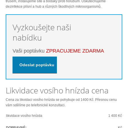
trusem, instalujeme sítě a bodáky proti holubům. Uskutečňujeme
dezinfekce plísní a hub a různých škodlivých mikroorganismů.
Vyzkoušejte naši
nabídku
Vaši poptávku
ZPRACUJEME ZDARMA
Likvidace vosího hnízda cena
Cena za likvidaci vosího hnízda se pohybuje od 1400 Kč. Přesnou cenu
vám sdělíme po telefonické konzultaci.
likvidace vosího hnízda
1 400 Kč
DOPRAVNÉ:
Kč