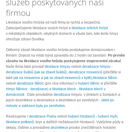
služeb poskytovaných naší
firmou
Likvidace vosího hnízda od naší firmy je rychlá a bezpečná.
Zabezpečujeme likvidace vosích hnízd a
likvidace sršních hnízd
v městských objektech, obytných domech a všude tam, kde tento hmyz
ohrožuje zdraví člověka.
Odborný zásah likvidace vosího hnízda poskytujeme domácnostem i
firmám. Dojezd na místo bývá zpravidla do 2 hodin od zavolání.
Po prvním
zásahu na likvidace vosího hnízda poskytujeme stoprocentní záruku!
Naše firma také provádí
likvidace hmyzu
neboli
deratizace hmyzu
-
deratizace švábů
(
jak se zbavit švábů
),
deratizace mravenců
(přečtěte si
také
jak na mravence
a
jak se zbavit mravenců v bytě
),
likvidace štěnic
neboli
deratizace štěnic
(pro více informací o
hubení štěnic
si přečtěte
Hmyz štěnice - deratizace
) a
likvidace blech
-
likvidace blech v
domácnosti
. Dále provádíme
deratizace
hmyzu v jímkách a žumpách a
jejich dezinfekce a desinsekce a dezinfekce po zemřelých -
úklid po
mrtvole
a
vyklizení bytu po zemřelém
.
Realizujeme i
deratizace Praha
neboli
hubení hlodavců
-
hubení myší
,
likvidace potkanů
, krys a dalších nežádoucích hlodavců. Vyklízíme půdy a
sklepy, čistíme a provádíme
dezinfekce
prostor znečištěných holubím