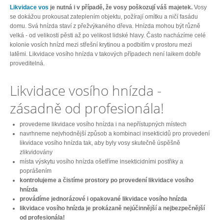
Likvidace vos
je nutná i v případě, že vosy poškozují váš majetek.
Vosy
se dokážou prokousat zateplením objektu, požírají omítku a ničí fasádu
domu. Svá hnízda staví z přežvýkaného dřeva. Hnízda mohou být různě
velká - od velikosti pěsti až po velikost lidské hlavy. Často nacházíme celé
kolonie vosích hnízd mezi střešní krytinou a podbitím v prostoru mezi
latěmi. Likvidace vosího hnízda v takových případech není laikem dobře
proveditelná.
Likvidace vosího hnízda -
zásadně od profesionála!
provedeme likvidace vosího hnízda i na nepřístupných místech
navrhneme nejvhodnější způsob a kombinaci insekticidů pro provedení
likvidace vosího hnízda tak, aby byly vosy skutečně úspěšně
zlikvidovány
místa výskytu vosího hnízda ošetříme insekticidními postřiky a
poprášením
kontrolujeme a čistíme prostory po provedení likvidace vosího
hnízda
provádíme jednorázové i opakované likvidace vosího hnízda
likvidace vosího hnízda je prokázaně nejúčinnější a nejbezpečnější
od profesionála!