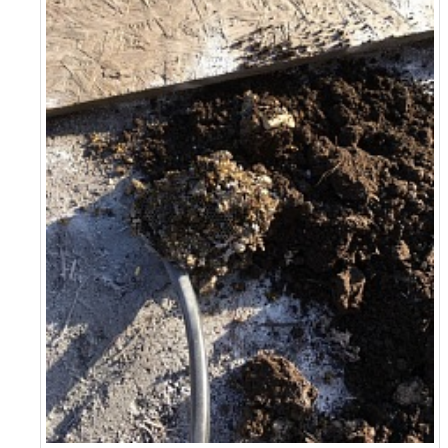
tlakem, který se běžně neprodává. V takové situaci doporučujeme
objednat
likvidaci vos
– při použití běžného insekticidního spreje je
úspěšnost výrazně nižší.