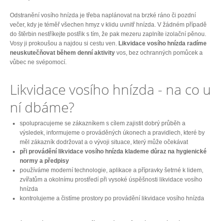
Odstranění vosího hnízda je třeba naplánovat na brzké ráno či pozdní
večer, kdy je téměř všechen hmyz v klidu uvnitř hnízda. V žádném případě
do štěrbin nestříkejte postřik s tím, že pak mezeru zaplníte izolační pěnou.
Vosy ji prokoušou a najdou si cestu ven.
Likvidace vosího hnízda radíme
neuskutečňovat během denní aktivity
vos, bez ochranných pomůcek a
vůbec ne svépomocí.
Likvidace vosího hnízda - na co u
ní dbáme?
spolupracujeme se zákazníkem s cílem zajistit dobrý průběh a
výsledek, informujeme o prováděných úkonech a pravidlech, které by
měl zákazník dodržovat a o vývoji situace, který může očekávat
při provádění likvidace vosího hnízda klademe důraz na hygienické
normy a předpisy
používáme moderní technologie, aplikace a přípravky šetrné k lidem,
zvířatům a okolnímu prostředí při vysoké úspěšnosti likvidace vosího
hnízda
kontrolujeme a čistíme prostory po provádění likvidace vosího hnízda