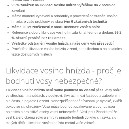
95 % zakázek na likvidaci vosího hnízda vyřešíme do 2 hodin
od
zavolání
Máme moderní vybavení a odborníky k provedení odstranění vosího
hnízda, o vaše problémy se stará
tým 6 zkušených techniků
Máme 20 let zkušeností v oboru likvidace vosích hnízd
Reference z oboru likvidace vosího hnízda k nahlédnutí a dodání,
99,3
% zásahů probíhá bez reklamace
Výsledky odstranění vosího hnízda a naše ceny vás přesvědčí
Provádíme likvidace vosího hnízda v zemi, pod střechou a na ostatních
těžce dostupných místech
Likvidace vosího hnízda - proč je
bodnutí vosy nebezpečné?
Likvidace vosího hnízda není radno podnikat na vlastní pěst.
Vosy hnízdí
ve střechách, na půdách, v podkroví, škvírách mezi fasádou a zateplením
ale často je najdete i v zemi. Nebezpečí pobodání vosami je vysoké, zvlášť
pokud se cítí ohroženy. Vosa může bodnout opakovaně a bodnutí jsou
bolestivá a pro citlivé osoby velmi nebezpečná. Vosí jed z žihadla může
vést k alergickému šoku a smrti (v případě bodnutí do krku či jazyka a u
malých dětí). Likvidace vosího hnízda chrání vaše zdraví!