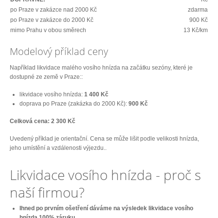
po Praze v zakázce nad 2000 Kč
zdarma
po Praze v zakázce do 2000 Kč
900 Kč
mimo Prahu v obou směrech
13 Kč/km
Modelový příklad ceny
Například likvidace malého vosího hnízda na začátku sezóny, které je
dostupné ze země v Praze::
likvidace vosího hnízda:
1 400 Kč
doprava po Praze (zakázka do 2000 Kč):
900 Kč
Celková cena: 2 300 Kč
Uvedený příklad je orientační. Cena se může lišit podle velikosti hnízda,
jeho umístění a vzdálenosti výjezdu..
Likvidace vosího hnízda - proč s
naší firmou?
Ihned po prvním ošetření dáváme na výsledek likvidace vosího
hnízda 100% záruku