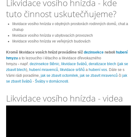
Likvidace vosího hnízda - kde
tuto činnost uskutečňujeme?
likvidace vosího hnízda v obytných prostorách rodinných domů, chat a
chalup
likvidace vosího hnízda v ubytovacích provozech
likvidace vosího hnízda ve veřejných budovách
Kromě likvidace vosích hnízd provádíme též
dezinsekce
neboli
hubení
hmyzu
a to lezoucího i létacího a likvidace dřevokazného
hmyzu
-
např.
dezinsekce štěnic
,
likvidace švábů,
deratizace blech
(
jak se
zbavit blech
),
hubení mravenců
,
likvidace sršňů
a
hubení vos
. Dále se s
Vámi rádi poradíme,
jak se zbavit octomilek
,
jak se zbavit mravenců
či
jak
se zbavit švábů
-
Šváby v domácnosti
.
Likvidace vosího hnízda - videa