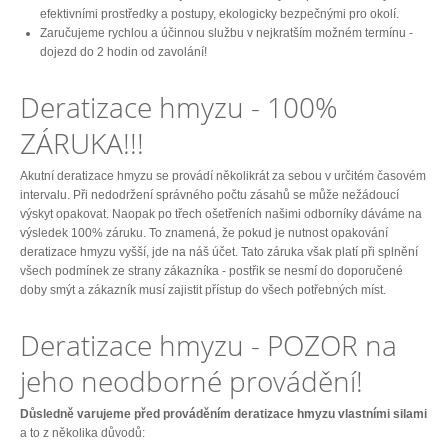
efektivními prostředky a postupy, ekologicky bezpečnými pro okolí.
Zaručujeme rychlou a účinnou službu v nejkratším možném termínu -
dojezd do 2 hodin od zavolání!
Deratizace hmyzu - 100%
ZÁRUKA!!!
Akutní deratizace hmyzu se provádí několikrát za sebou v určitém časovém
intervalu. Při nedodržení správného počtu zásahů se může nežádoucí
výskyt opakovat. Naopak po třech ošetřeních našimi odborníky dáváme na
výsledek 100% záruku. To znamená, že pokud je nutnost opakování
deratizace hmyzu vyšší, jde na náš účet. Tato záruka však platí při splnění
všech podmínek ze strany zákazníka - postřik se nesmí do doporučené
doby smýt a zákazník musí zajistit přístup do všech potřebných míst.
Deratizace hmyzu - POZOR na
jeho neodborné provádění!
Důsledně varujeme před prováděním deratizace hmyzu vlastními silami
a to z několika důvodů: