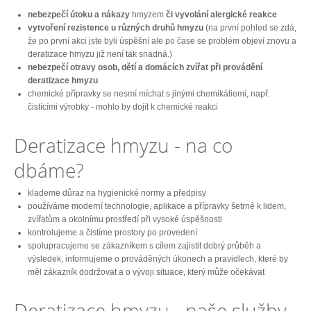
nebezpečí útoku a nákazy
hmyzem
či
vyvolání alergické reakce
vytvoření rezistence u různých druhů hmyzu
(na první pohled se zdá,
že po první akci jste byli úspěšní ale po čase se problém objeví znovu a
deratizace hmyzu již není tak snadná.)
nebezpečí otravy osob, dětí a domácích zvířat při provádění
deratizace hmyzu
chemické přípravky se nesmí míchat s jinými chemikáliemi, např.
čistícími výrobky - mohlo by dojít k chemické reakci
Deratizace hmyzu - na co
dbáme?
klademe důraz na hygienické normy a předpisy
používáme moderní technologie, aplikace a přípravky šetrné k lidem,
zvířatům a okolnímu prostředí při vysoké úspěšnosti
kontrolujeme a čistíme prostory po provedení
spolupracujeme se zákazníkem s cílem zajistit dobrý průběh a
výsledek, informujeme o prováděných úkonech a pravidlech, které by
měl zákazník dodržovat a o vývoji situace, který může očekávat
Deratizace hmyzu - naše služby