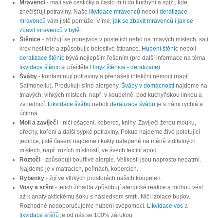
Mravenci
- mají své cestičky a často míří do kuchyní a spíží, kde
znečišťují potraviny. Naše
likvidace mravenců
neboli
deratizace
mravenců
vám jistě pomůže. Víme,
jak se zbavit mravenců
i
jak se
zbavit mravenců v bytě
.
Štěnice
- zdržují se ponejvíce v postelích nebo na tmavých místech, sají
krev hostitele a způsobujíc bolestivé štípance.
Hubení štěnic
neboli
deratizace štěnic
bývá nejlepším řešením (pro další informace na téma
likvidace štěnic
si přečtěte
Hmyz štěnice - deratizace
)
Šváby
- kontaminují potraviny a přenášejí infekční nemoci (např.
Salmonellu). Produkují silné alergeny.
Šváby v domácnosti
najdeme na
tmavých, vlhkých místech, např. v koupelně, pod kuchyňskou linkou a
za lednicí.
Likvidace švábu
neboli
deratizace švábů
je s námi rychlá a
účinná.
Moli a zavíječi
- ničí ošacení, koberce, knihy. Zavíječi žerou mouku,
ořechy, koření a další sypké potraviny. Pokud najdeme živé poletující
jedince, jistě časem najdeme i kukly nalepené na méně viditelných
místech, např. rozích místností, ve švech textilií apod.
Roztoči
- způsobují bouřlivé alergie. Velikostí jsou naprosto nepatrní.
Najdeme je v matracích, peřinách, kobercích.
Rybenky
- žijí ve vlhkých prostorách našich koupelen.
Vosy a sršni
- jejich žihadla způsobují alergické reakce a mohou vést
až k anafylaktickému šoku s následkem smrti. Ničí izolace budov.
Rozhodně nedoporučujeme hubení svépomocí.
Likvidace vos
a
likvidace sršňů
je od nás se 100% zárukou