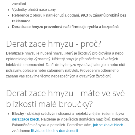
zavolání
Výsledky předčí naše ceny
Reference z oboru k nahlédnutí a dodání,
99,3 % zásahů probíhá bez
reklamace
Deratizace hmyzu provedená naší firmou je rychlá a bezpečná
Deratizace hmyzu - proč?
Deratizace hmyzu je hubení hmyzu, který je škodlivý pro člověka a nebo
epidemiologicky významný. Některý hmyz je přenašečem závažných
infekčních onemocnění. Další druhy hmyzu vyvolávají alergie a nebo ničí
potraviny, oblečení nebo čalouněný nábytek. Provedením odborného
zásahu vás zbavíme těchto nebezpečných a otravných živočichů.
Deratizace hmyzu - máte ve své
blízkosti malé broučky?
Blechy
- obtěžují svědivými štípanci a nejefektivnějším řešením bývá
deratizace blech
. Najdeme je v pelíšcích domácích mazlíčků, kobercích,
čalouněném nábytku a postelích. Poradíme Vám,
jak se zbavit blech
-
zvládneme
likvidace blech v domácnosti