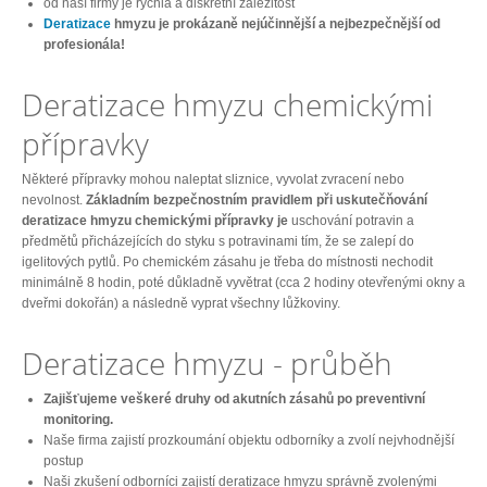
od naší firmy je rychlá a diskrétní záležitost
Deratizace
hmyzu je prokázaně nejúčinnější a nejbezpečnější od
profesionála!
Deratizace hmyzu chemickými
přípravky
Některé přípravky mohou naleptat sliznice, vyvolat zvracení nebo
nevolnost.
Základním bezpečnostním pravidlem při uskutečňování
deratizace hmyzu chemickými přípravky je
uschování potravin a
předmětů přicházejících do styku s potravinami tím, že se zalepí do
igelitových pytlů. Po chemickém zásahu je třeba do místnosti nechodit
minimálně 8 hodin, poté důkladně vyvětrat (cca 2 hodiny otevřenými okny a
dveřmi dokořán) a následně vyprat všechny lůžkoviny.
Deratizace hmyzu - průběh
Zajišťujeme veškeré druhy
od akutních zásahů po preventivní
monitoring.
Naše firma zajistí prozkoumání objektu odborníky a zvolí nejvhodnější
postup
Naši zkušení odborníci zajistí deratizace hmyzu správně zvolenými