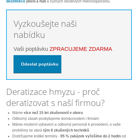
dezinfekce
plísní a hub
a různých škodlivých mikroorganismů.
Vyzkoušejte naši
nabídku
Vaši poptávku
ZPRACUJEME ZDARMA
Deratizace hmyzu - proč
deratizovat s naší firmou?
Máme
více než 15 let zkušeností v oboru
Odborný zásah poskytujeme domácnostem i firmám
Máme moderní vybavení a odborný personál k provedení, o vaše
problémy se stará
tým 6 zkušených techniků
Dodržujeme krátké termíny -
95 % zakázek vyřešíme do 2 hodin
od