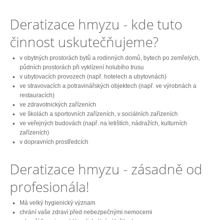
Deratizace hmyzu - kde tuto
činnost uskutečňujeme?
v obytných prostorách bytů a rodinných domů, bytech po zemřelých,
půdních prostorách při vyklízení holubího trusu
v ubytovacích provozech (např. hotelech a ubytovnách)
ve stravovacích a potravinářských objektech (např. ve výrobnách a
restauracích)
ve zdravotnických zařízeních
ve školách a sportovních zařízeních, v sociálních zařízeních
ve veřejných budovách (např. na letištích, nádražích, kulturních
zařízeních)
v dopravních prostředcích
Deratizace hmyzu - zásadně od
profesionála!
Má velký hygienický význam
chrání vaše zdraví před nebezpečnými nemocemi