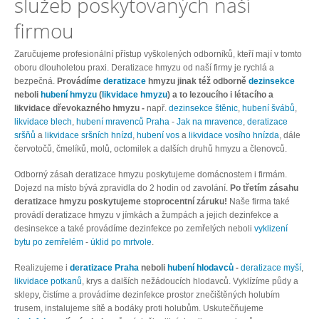
služeb poskytovaných naší
firmou
Zaručujeme profesionální přístup vyškolených odborníků, kteří mají v tomto
oboru dlouholetou praxi. Deratizace hmyzu od naší firmy je rychlá a
bezpečná.
Provádíme
deratizace
hmyzu jinak též odborně
dezinsekce
neboli
hubení hmyzu
(
likvidace hmyzu
) a to lezoucího i létacího a
likvidace dřevokazného hmyzu
-
např.
dezinsekce štěnic
,
hubení švábů
,
likvidace blech
,
hubení mravenců Praha
-
Jak na mravence
,
deratizace
sršňů
a
likvidace sršních hnízd
,
hubení vos
a
likvidace vosího hnízda
, dále
červotočů, čmelíků, molů, octomilek a dalších druhů hmyzu a členovců.
Odborný zásah deratizace hmyzu poskytujeme domácnostem i firmám.
Dojezd na místo bývá zpravidla do 2 hodin od zavolání.
Po třetím zásahu
deratizace hmyzu poskytujeme stoprocentní záruku!
Naše firma také
provádí deratizace hmyzu v jímkách a žumpách a jejich dezinfekce a
desinsekce a také provádíme dezinfekce po zemřelých neboli
vyklizení
bytu po zemřelém
-
úklid po mrtvole
.
Realizujeme i
deratizace Praha
neboli
hubení hlodavců
-
deratizace myší
,
likvidace potkanů
, krys a dalších nežádoucích hlodavců. Vyklízíme půdy a
sklepy, čistíme a provádíme dezinfekce prostor znečištěných holubím
trusem, instalujeme sítě a bodáky proti holubům. Uskutečňujeme