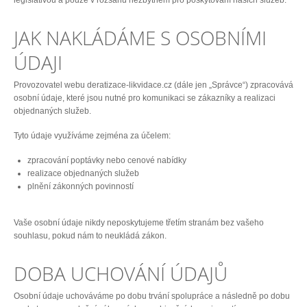
legislativou a pouze v rozsahu nezbytném pro poskytování našich služeb.
JAK NAKLÁDÁME S OSOBNÍMI
ÚDAJI
Provozovatel webu deratizace-likvidace.cz (dále jen „Správce“) zpracovává
osobní údaje, které jsou nutné pro komunikaci se zákazníky a realizaci
objednaných služeb.
Tyto údaje využíváme zejména za účelem:
zpracování poptávky nebo cenové nabídky
realizace objednaných služeb
plnění zákonných povinností
Vaše osobní údaje nikdy neposkytujeme třetím stranám bez vašeho
souhlasu, pokud nám to neukládá zákon.
DOBA UCHOVÁNÍ ÚDAJŮ
Osobní údaje uchováváme po dobu trvání spolupráce a následně po dobu