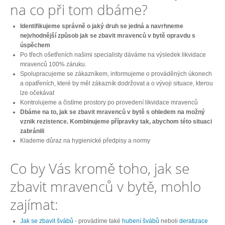
na co při tom dbáme?
Identifikujeme správně o jaký druh se jedná a navrhneme
nejvhodnější způsob jak se zbavit mravenců v bytě opravdu s
úspěchem
Po třech ošetřeních našimi specialisty dáváme na výsledek likvidace
mravenců 100% záruku.
Spolupracujeme se zákazníkem, informujeme o prováděných úkonech
a opatřeních, které by měl zákazník dodržovat a o vývoji situace, kterou
lze očekávat
Kontrolujeme a čistíme prostory po provedení likvidace mravenců
Dbáme na to, jak se zbavit mravenců v bytě s ohledem na možný
vznik rezistence. Kombinujeme přípravky tak, abychom této situaci
zabránili
Klademe důraz na hygienické předpisy a normy
Co by Vás kromě toho, jak se
zbavit mravenců v bytě, mohlo
zajímat:
Jak se zbavit švábů
- provádíme také
hubení švábů
neboli
deratizace