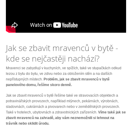
Jak se zbavit mravenců v bytě -
kde se nejčastěji nachází?
Mravenci se zabydlují v kuchyních, ve spížích, také ve stupačkách odkud
lezou z bytu do bytu, ve zdivu nebo za obložením stěn a na dalších
nepřístupných místech.
Problém, jak se zbavit mravenců v bytě
panelového domu, řešíme skoro denně.
Jak se zbavit mravenců v bytě řešíme také ve stravovacích objektech a
potravinářských provozech, například mlýnech, pekárnách, výrobnách,
sladovnách, cukrárnách a pivovarech nebo v zemědělských provozech.
Také v hotelech, ubytovnách a zdravotnických zařízeních.
Víme také jak se
zbavit mravenců na zahradě, aby vám neznemožnili si lehnout na
trávník nebo sklidit úrodu.