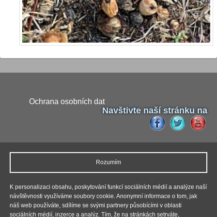
Ochrana osobních dat
Navštivte naší stránku na
Naši partneři
Rozumím
Pokud budete potřebovat výměnu autoskla, tak neváhejte
kontaktovat firmu
Autosklo Praha
JR. Firma nabízí služby jako je
výměna čelního skla
,
výměna autoskla
,
výměna zadního skla
,
K personalizaci obsahu, poskytování funkcí sociálních médií a analýze naší
oprava autoskla
,
lepení prasklin čelního skla
a to u všech typů
návštěvnosti využíváme soubory cookie. Anonymní informace o tom, jak
vozidel.
náš web používáte, sdílíme se svými partnery působícími v oblasti
sociálních médií, inzerce a analýz. Tím, že na stránkách setrváte,
Copyright © 2026, Deratizace - dezinsekce - dezinfekce.