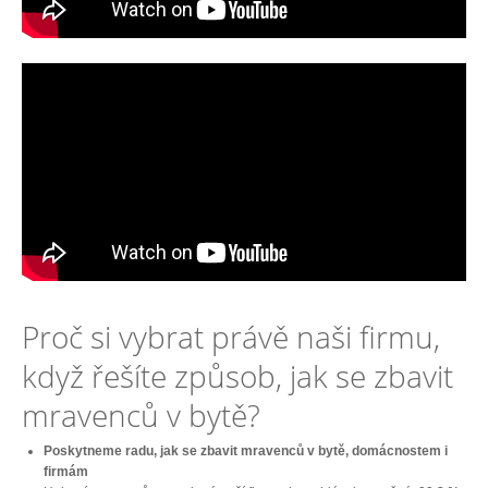
Proč si vybrat právě naši firmu,
když řešíte způsob, jak se zbavit
mravenců v bytě?
Poskytneme radu, jak se zbavit mravenců v bytě, domácnostem i
firmám