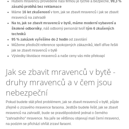
Hubení mravenců provedené naší firmou je rychlé a bezpečné,
99,3 %
zásahů probíhá bez reklamace
Máme
16 let zkušeností
v tom, jak se zbavit mravenců i jak se zbavit
mravenců na zahradě
Na to, jak se zbavit mravenců v bytě, máme moderní vybavení a
školené odborníky
, náš odborný personál tvoří
tým 6 zkušených
techniků
95 % zakázek vyřešíme do 2 hodin
od zavolání
Můžeme předložit reference spokojených zákazníků, kteří dříve řešili
jak se zbavit mravenců v bytě
Výsledky likvidace mravenců a naše ceny vás mile překvapí
Jak se zbavit mravenců v bytě -
druhy mravenců a v čem jsou
nebezpeční
Pokud budete stát před problémem, jak se zbavit mravenců v bytě, půjde
zřejmě o zrzavého mravence faraona. Jestliže budete řešit, jak se zbavit
mravenců na zahradě, bude se pravděpodobně jednat o černého
"zahradního" mravence. Na jaře se většinou objevují malí černí mravenci,
na podzim se přichází ohřát zrzaví faraoni.