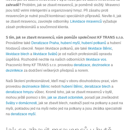
zahradě?
Problém, jak se zbavit mravenců, je poměrně složitý. Mravenci
jsou totiž velmi inteligentní a organizovaný hmyz. Při zásahu proti
mravencům je nutné použít kombinaci speciálních přípravků. Nevíte-li, jak
se zbavit mravencu, zavolejte odborníky.
Likvidace mravenců
vyžaduje
zásah profesionálů a součinnost klienta.
S tím, jak se zbavit mravenců, vám pomůže společnost KF TRANS s.r.o.
Provádíme také
Deratizace Praha
,
hubení myší
,
hubení potkanů
a hubení
hlodavců obecně. Nejen likvidace potkanů, ale také
likvidace štěnic
,
likvidace blech
a
likvidace švábů
je od našich profesionálů opravdu
úspěšná. Rozhodně nechte na našich odbornících
likvidace vos
.
Pracovníci firmy KF TRANS s.r.o. provedou
deratizace
,
dezinsekce
a
dezinfekce
za dodržení veškerých předpisů a norem.
Naši školení profesionálové, kteří mají v oboru dlouhodobou praxi, vám
provedou
dezinsekce štěnic
neboli
hubení štěnic
,
deratizace blech
a
deratizace hmyzu
vůbec. Kromě toho, jak se zbavit mravenců v bytě,
mohou ještě pomoci s tím,
jak se zbavit octomilek
, poradí jak zneškodnit
šváby v domácnosti
, jak se zbavit blech, nastraží past na potkany a past na
myši, pokladou jed na myši nebo jed na potkany a jsou zkrátka specialisté
na
deratizace myší
.