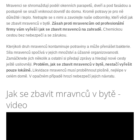
Mravenci se shromažďují podél okenních parapetů, dveří a pod fasádou a
postupně se snaží vniknout dovnitř do domu. Kromě potravy je pro ně
důležité i teplo. Netrapte se s nimi a zavolejte naše odborníky, kteří vědí jak
se zbavit mravenců v bytě.
Zásah proti mravencům od profesionální
firmy vám vyřeší i jak se zbavit mravenců na zahradě.
Chemickou
cestou bez nebezpečí a se zárukou.
Kterýkoli druh mravenců kontaminuje potraviny a může přenášet bakterie.
Síla mravenců spočívá v jejich množství a úžasné organizovanosti.
Zamáčknete jich několik a ostatní si předají zprávy a hledají nové cesty
ještě usilovněji.
Problém, jak se zbavit mravenců v bytě, nestačí vyřešit
pouze lokálně.
Likvidace mravenců musí proběhnout plošně, nejlépe v
celém domě. V opačném případě hrozí nebezpečí jejich návratu.
Jak se zbavit mravnců v bytě -
video