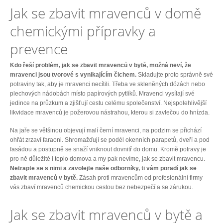
Jak se zbavit mravenců v domě
chemickými přípravky a
prevence
Kdo řeší problém, jak se zbavit mravenců v bytě, možná neví, že
mravenci jsou tvorové s vynikajícím čichem.
Skladujte proto správně své
potraviny tak, aby je mravenci necítili. Třeba ve skleněných dózách nebo
plechových nádobách místo papírových pytlíků. Mravenci vysílají své
jedince na průzkum a zjišťují cestu celému společenství. Nejspolehlivější
likvidace mravenců je požerovou nástrahou, kterou si zavlečou do hnízda.
Na jaře se většinou objevují malí černí mravenci, na podzim se přichází
ohřát zrzaví faraoni. Shromažďují se podél okenních parapetů, dveří a pod
fasádou a postupně se snaží vniknout dovnitř do domu. Kromě potravy je
pro ně důležité i teplo domova a my pak nevíme, jak se zbavit mravencu.
Netrapte se s nimi a zavolejte naše odborníky, ti vám poradí jak se
zbavit mravenců v bytě.
Zásah proti mravencům od profesionální firmy
vás zbaví mravenců chemickou cestou bez nebezpečí a se zárukou.
Jak se zbavit mravenců v bytě a