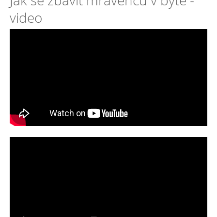
Jak se zbavit mravenců v bytě -
video