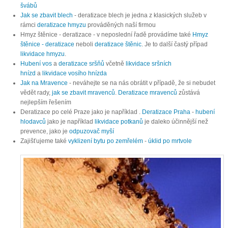
švábů
Jak se zbavit blech
- deratizace blech je jedna z klasických služeb v
rámci
deratizace hmyzu
prováděných naší firmou
Hmyz štěnice - deratizace - v neposlední řadě provádíme také
Hmyz
štěnice - deratizace
neboli
deratizace štěnic
. Je to další častý případ
likvidace hmyzu
.
Hubení vos
a
deratizace sršňů
včetně
likvidace sršních
hnízd
a
likvidace vosího hnízda
Jak na Mravence
- neváhejte se na nás obrátit v případě, že si nebudet
vědět rady,
jak se zbavit mravenců
.
Deratizace mravenců
zůstává
nejlepším řešením
Deratizace po celé Praze jako je například .
Deratizace Praha
-
hubení
hlodavců
jako je například
likvidace potkanů
je daleko účinnější než
prevence, jako je
odpuzovač myší
Zajišťujeme také
vyklizení bytu po zemřelém
-
úklid po mrtvole