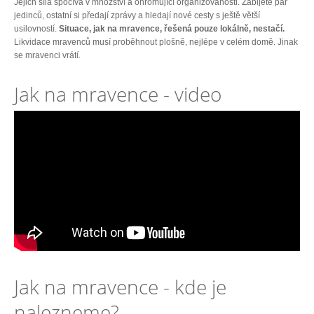
Jejich síla spočívá v množství a ohromující organizovanosti. Zabijete pár
jedinců, ostatní si předají zprávy a hledají nové cesty s ještě větší
usilovností.
Situace, jak na mravence, řešená pouze lokálně, nestačí.
Likvidace mravenců musí proběhnout plošně, nejlépe v celém domě. Jinak
se mravenci vrátí.
Jak na mravence - video
Jak na mravence - kde je
nalezneme?