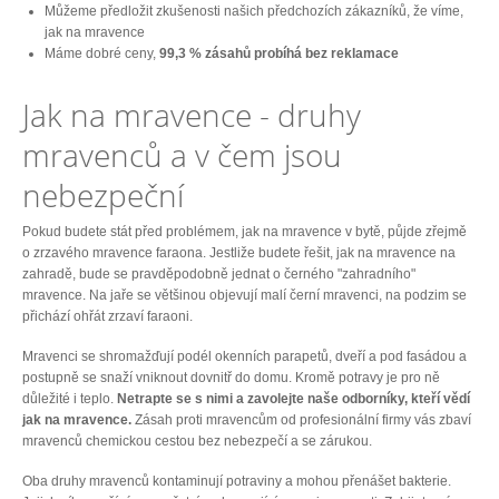
Můžeme předložit zkušenosti našich předchozích zákazníků, že víme,
jak na mravence
Máme dobré ceny,
99,3 % zásahů probíhá bez reklamace
Jak na mravence - druhy
mravenců a v čem jsou
nebezpeční
Pokud budete stát před problémem, jak na mravence v bytě, půjde zřejmě
o zrzavého mravence faraona. Jestliže budete řešit, jak na mravence na
zahradě, bude se pravděpodobně jednat o černého "zahradního"
mravence. Na jaře se většinou objevují malí černí mravenci, na podzim se
přichází ohřát zrzaví faraoni.
Mravenci se shromažďují podél okenních parapetů, dveří a pod fasádou a
postupně se snaží vniknout dovnitř do domu. Kromě potravy je pro ně
důležité i teplo.
Netrapte se s nimi a zavolejte naše odborníky, kteří vědí
jak na mravence.
Zásah proti mravencům od profesionální firmy vás zbaví
mravenců chemickou cestou bez nebezpečí a se zárukou.
Oba druhy mravenců kontaminují potraviny a mohou přenášet bakterie.