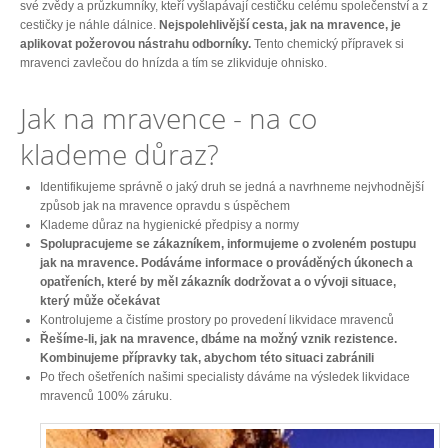
své zvědy a průzkumníky, kteří vyšlapávají cestičku celému společenství a z
cestičky je náhle dálnice.
Nejspolehlivější cesta, jak na mravence, je
aplikovat požerovou nástrahu odborníky.
Tento chemický přípravek si
mravenci zavlečou do hnízda a tím se zlikviduje ohnisko.
Jak na mravence - na co
klademe důraz?
Identifikujeme správně o jaký druh se jedná a navrhneme nejvhodnější
způsob jak na mravence opravdu s úspěchem
Klademe důraz na hygienické předpisy a normy
Spolupracujeme se zákazníkem, informujeme o zvoleném postupu
jak na mravence. Podáváme informace o prováděných úkonech a
opatřeních, které by měl zákazník dodržovat a o vývoji situace,
který může očekávat
Kontrolujeme a čistíme prostory po provedení likvidace mravenců
Řešíme-li, jak na mravence, dbáme na možný vznik rezistence.
Kombinujeme přípravky tak, abychom této situaci zabránili
Po třech ošetřeních našimi specialisty dáváme na výsledek likvidace
mravenců 100% záruku.