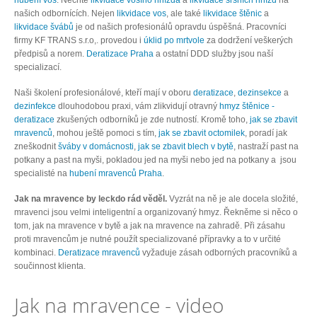
hubení vos
. Nechte
likvidace vosího hnízda
a
likvidace sršních hnízd
na
našich odbornících. Nejen
likvidace vos
, ale také
likvidace štěnic
a
likvidace švábů
je od našich profesionálů opravdu úspěšná. Pracovníci
firmy KF TRANS s.r.o,. provedou i
úklid po mrtvole
za dodržení veškerých
předpisů a norem.
Deratizace Praha
a ostatní DDD služby jsou naší
specializací.
Naši školení profesionálové, kteří mají v oboru
deratizace
,
dezinsekce
a
dezinfekce
dlouhodobou praxi, vám zlikvidují otravný
hmyz štěnice -
deratizace
zkušených odborníků je zde nutností. Kromě toho,
jak se zbavit
mravenců
, mohou ještě pomoci s tím,
jak se zbavit octomilek
, poradí jak
zneškodnit
šváby v domácnosti
,
jak se zbavit blech v bytě
, nastraží past na
potkany a past na myši, pokladou jed na myši nebo jed na potkany a jsou
specialisté na
hubení mravenců Praha
.
Jak na mravence by leckdo rád věděl.
Vyzrát na ně je ale docela složité,
mravenci jsou velmi inteligentní a organizovaný hmyz. Řekněme si něco o
tom, jak na mravence v bytě a jak na mravence na zahradě. Při zásahu
proti mravencům je nutné použít specializované přípravky a to v určité
kombinaci.
Deratizace mravenců
vyžaduje zásah odborných pracovníků a
součinnost klienta.
Jak na mravence - video