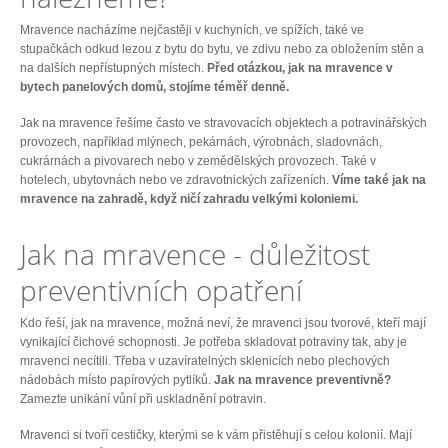
Mravence nacházíme nejčastěji v kuchyních, ve spížích, také ve
stupačkách odkud lezou z bytu do bytu, ve zdivu nebo za obložením stěn a
na dalších nepřístupných místech.
Před otázkou, jak na mravence v
bytech panelových domů, stojíme téměř denně.
Jak na mravence řešíme často ve stravovacích objektech a potravinářských
provozech, například mlýnech, pekárnách, výrobnách, sladovnách,
cukrárnách a pivovarech nebo v zemědělských provozech. Také v
hotelech, ubytovnách nebo ve zdravotnických zařízeních.
Víme také jak na
mravence na zahradě, když ničí zahradu velkými koloniemi.
Jak na mravence - důležitost
preventivních opatření
Kdo řeší, jak na mravence, možná neví, že mravenci jsou tvorové, kteří mají
vynikající čichové schopnosti. Je potřeba skladovat potraviny tak, aby je
mravenci necítili. Třeba v uzavíratelných sklenicích nebo plechových
nádobách místo papírových pytlíků.
Jak na mravence preventivně?
Zamezte unikání vůní při uskladnění potravin.
Mravenci si tvoří cestičky, kterými se k vám přistěhují s celou kolonií. Mají