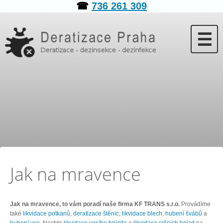
☎
736 261 309
☰
Jak na mravence
Jak na mravence, to vám poradí naše firma KF TRANS s.r.o.
Provádíme
také
likvidace potkanů
,
deratizace štěnic
,
likvidace blech
,
hubení švábů
a