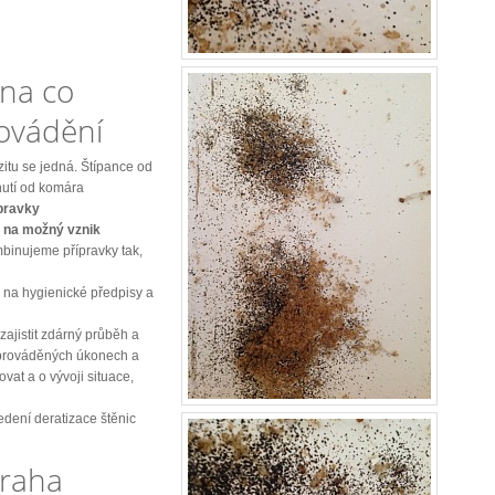
 na co
rovádění
zitu se jedná. Štípance od
nutí od komára
pravky
 na možný vznik
inujeme přípravky tak,
 na hygienické předpisy a
ajistit zdárný průběh a
 prováděných úkonech a
vat a o vývoji situace,
edení deratizace štěnic
Praha