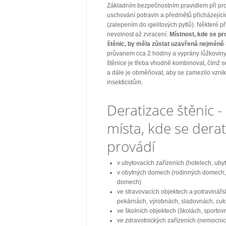
Základním bezpečnostním pravidlem při pr
uschování potravin a předmětů přicházející
(zalepením do igelitových pytlů). Některé p
nevolnost až zvracení.
Místnost, kde se pr
štěnic, by měla zůstat uzavřená nejméně 
průvanem cca 2 hodiny a vyprány lůžkoviny.
štěnice je třeba vhodně kombinovat, čímž s
a dále je obměňovat, aby se zamezilo vznik
insekticidům.
Deratizace štěnic - 
místa, kde se derat
provádí
v ubytovacích zařízeních (hotelech, uby
v obytných domech (rodinných domech,
domech)
ve stravovacích objektech a potravinář
pekárnách, výrobnách, sladovnách, cuk
ve školních objektech (školách, sportov
ve zdravotnických zařízeních (nemocnic