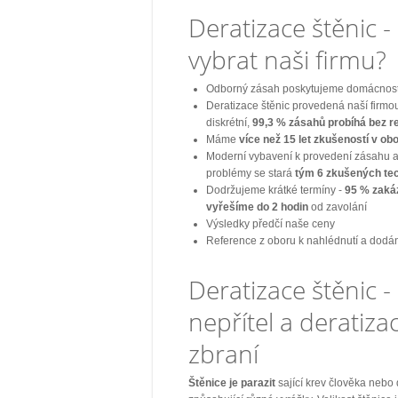
Deratizace štěnic - 
vybrat naši firmu?
Odborný zásah poskytujeme domácnost
Deratizace štěnic provedená naší firmo
diskrétní,
99,3 % zásahů probíhá bez 
Máme
více než 15 let zkušeností v ob
Moderní vybavení k provedení zásahu a
problémy se stará
tým 6 zkušených te
Dodržujeme krátké termíny -
95 % zakáz
vyřešíme do 2 hodin
od zavolání
Výsledky předčí naše ceny
Reference z oboru k nahlédnutí a dodá
Deratizace štěnic - 
nepřítel a deratiz
zbraní
Štěnice
je parazit
sající krev člověka nebo