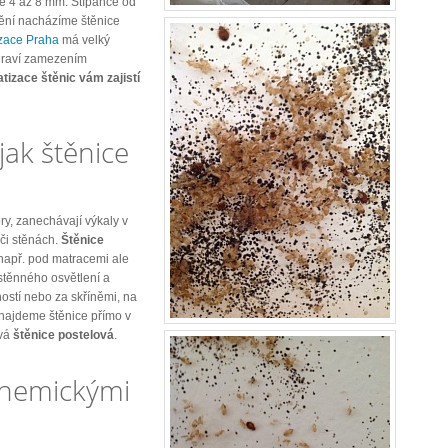
 je 4 až 8 mm. Štípance od
dění nacházíme štěnice
zace Praha
má velký
draví zamezením
tizace štěnic vám zajistí
jak štěnice
ry, zanechávají výkaly v
 či stěnách.
Štěnice
 např. pod matracemi ale
ástěnného osvětlení a
ností nebo za skříněmi, na
najdeme štěnice přímo v
ývá
štěnice postelová
.
chemickými