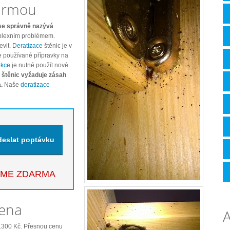
firmou
e správně nazývá
mplexním problémem.
evit.
Deratizace
štěnic je v
e používané přípravky na
ekce
je nutné použít nové
 štěnic vyžaduje zásah
a.
Naše
deratizace
EME ZDARMA
cena
A
 1300 Kč. Přesnou cenu