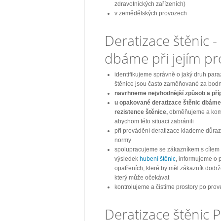
zdravotnických zařízeních)
v zemědělských provozech
Deratizace štěnic -
dbáme při jejím p
identifikujeme správně o jaký druh para
štěnice jsou často zaměňované za bod
navrhneme nejvhodnější způsob a pří
u opakované deratizace štěnic dbáme
rezistence štěnice,
obměňujeme a komb
abychom této situaci zabránili
při provádění deratizace klademe důraz
normy
spolupracujeme se zákazníkem s cílem z
výsledek
hubení štěnic
, informujeme o
opatřeních, které by měl zákazník dodržo
který může očekávat
kontrolujeme a čistíme prostory po prov
Deratizace štěnic 