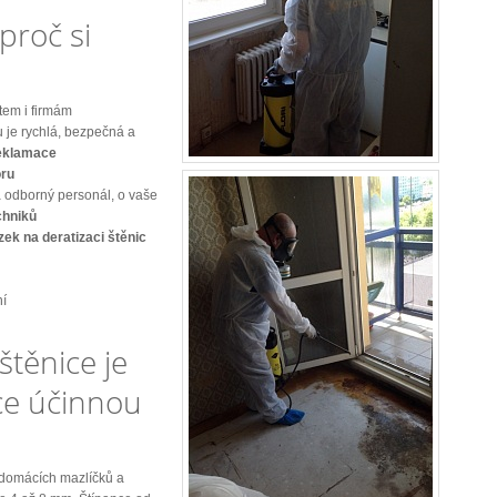
proč si
em i firmám
u je rychlá, bezpečná a
reklamace
oru
 odborný personál, o vaše
chniků
ek na deratizaci štěnic
ní
štěnice je
ace účinnou
 domácích mazlíčků a