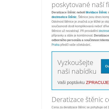
poskytované naší 
Deratizace štěnic neboli
likvidace štěnic
s
dezinsekce štěnic
. Štěnice jsou dnes ko
Odolnost štěnice je značná a je těžké je obj
současnosti dosti komplikovaná neboť dřív
štěnice už nezabírají. Při provádění
dezins
přípravky a stále je kombinovat.
Deratizace
odborného personálu a součinnost klient
Praha
předčí vaše očekávání..
Vyzkoušejte
naši nabídku
Vaši poptávku
ZPRACUJ
Deratizace štěnic 
Cena za deratizace štěnic se pohybuje od