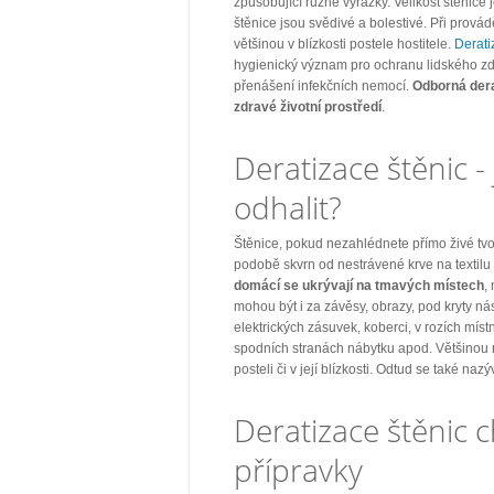
způsobující různé vyrážky. Velikost štěnice
štěnice jsou svědivé a bolestivé. Při prová
většinou v blízkosti postele hostitele.
Derati
hygienický význam pro ochranu lidského z
přenášení infekčních nemocí.
Odborná dera
zdravé životní prostředí
.
Deratizace štěnic - 
odhalit?
Štěnice, pokud nezahlédnete přímo živé tvo
podobě skvrn od nestrávené krve na textilu
domácí se ukrývají na tmavých místech
,
mohou být i za závěsy, obrazy, pod kryty n
elektrických zásuvek, koberci, v rozích míst
spodních stranách nábytku apod. Většinou 
posteli či v její blízkosti. Odtud se také naz
Deratizace štěnic 
přípravky