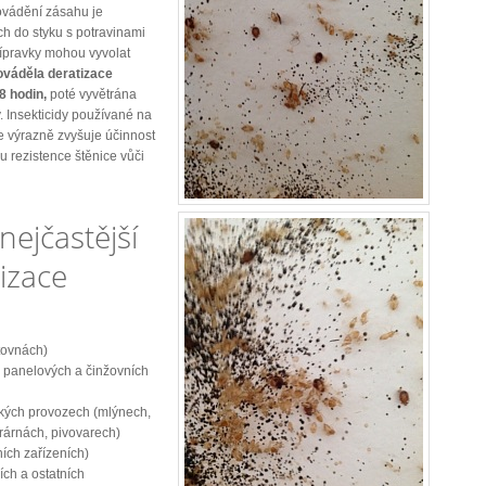
ovádění zásahu je
ch do styku s potravinami
řípravky mohou vyvolat
ováděla deratizace
8 hodin,
poté vyvětrána
 Insekticidy používané na
e výrazně zvyšuje účinnost
u rezistence štěnice vůči
nejčastější
izace
tovnách)
 panelových a činžovních
ských provozech (mlýnech,
rárnách, pivovarech)
ních zařízeních)
ích a ostatních