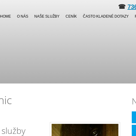
☎
73
HOME
O NÁS
NAŠE SLUŽBY
CENÍK
ČASTO KLADENÉ DOTAZY
nic
N
 služby