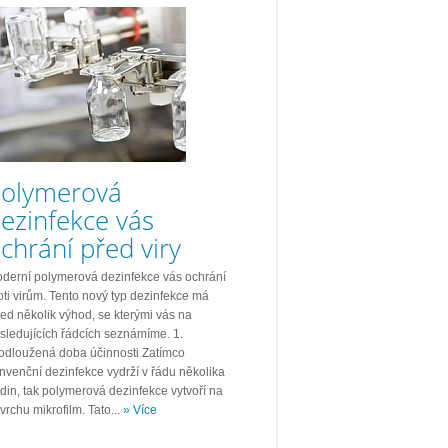
olymerová
ezinfekce vás
chrání před viry
derní polymerová dezinfekce vás ochrání
oti virům. Tento nový typ dezinfekce má
ed několik výhod, se kterými vás na
sledujících řádcích seznámíme. 1.
odloužená doba účinnosti Zatímco
nvenční dezinfekce vydrží v řádu několika
din, tak polymerová dezinfekce vytvoří na
vrchu mikrofilm. Tato...
» Více