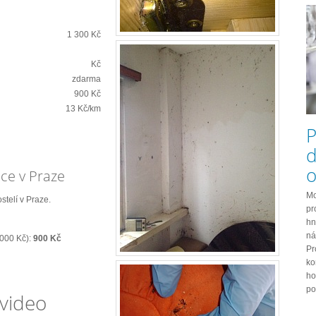
1 300 Kč
Kč
zdarma
900 Kč
13 Kč/km
P
d
o
nce v Praze
Mo
stelí v Praze.
pr
hn
ná
2000 Kč):
900 Kč
Pr
ko
ho
po
 video