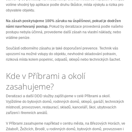
volíme vhodný typ aplikace podle druhu škůdce, místa výskytu a rizika pro
obyvatele objektu.
Na zásah poskytujeme 100% záruku na úspěšnost, pokud je dodržen
námi navrhovaný postup.
Pokud by deratizace provedená podle našeho
postupu nebyla účinná, provedeme další zásah na vlastní náklady, nebo
vrátíme peníze.
Součástí odborného zásahu je také doporučení prevence. Technik vás
upozorní na možné vstupy do objektu, nevhodné skladování potravin,
riziková místa kolem popelnic, odpadů, sklepů nebo technických šachet.
Kde v Příbrami a okolí
zasahujeme?
Deratizaci a další DDD služby zajišťujeme v celé Příbrami a okolí.
Vyjíždíme do bytových domů, rodinných domů, sklepů, garáží, technických
místností, provozoven, restaurací, skladů, kanceláří, škol, ubytovacích
zařízení i firemních areálů.
V Příbrami zasahujeme například v centru města, na Březových Horách, ve
Zdaboři, Žežicích, Brodě, u rodinných domů, bytových domů, provozoven i