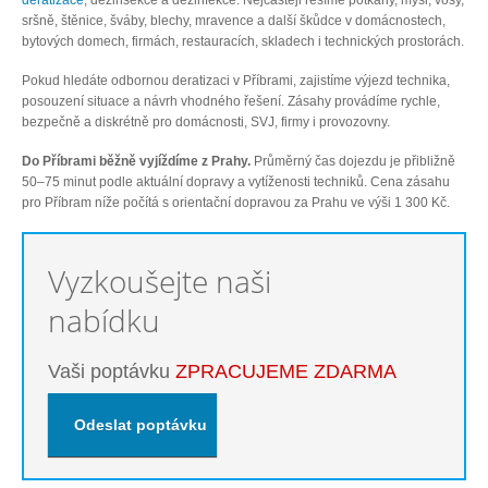
deratizace
, dezinsekce a dezinfekce. Nejčastěji řešíme potkany, myši, vosy,
sršně, štěnice, šváby, blechy, mravence a další škůdce v domácnostech,
bytových domech, firmách, restauracích, skladech i technických prostorách.
Pokud hledáte odbornou deratizaci v Příbrami, zajistíme výjezd technika,
posouzení situace a návrh vhodného řešení. Zásahy provádíme rychle,
bezpečně a diskrétně pro domácnosti, SVJ, firmy i provozovny.
Do Příbrami běžně vyjíždíme z Prahy.
Průměrný čas dojezdu je přibližně
50–75 minut podle aktuální dopravy a vytíženosti techniků. Cena zásahu
pro Příbram níže počítá s orientační dopravou za Prahu ve výši 1 300 Kč.
Vyzkoušejte naši
nabídku
Vaši poptávku
ZPRACUJEME ZDARMA