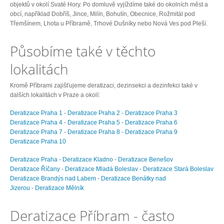
objektů v okolí Svaté Hory. Po domluvě vyjíždíme také do okolních měst a
obcí, například Dobříš, Jince, Milín, Bohutín, Obecnice, Rožmitál pod
Třemšínem, Lhota u Příbramě, Trhové Dušníky nebo Nová Ves pod Pleší.
Působíme také v těchto
lokalitách
Kromě Příbrami zajišťujeme deratizaci, dezinsekci a dezinfekci také v
dalších lokalitách v Praze a okolí:
Deratizace Praha 1
-
Deratizace Praha 2
-
Deratizace Praha 3
Deratizace Praha 4
-
Deratizace Praha 5
-
Deratizace Praha 6
Deratizace Praha 7
-
Deratizace Praha 8
-
Deratizace Praha 9
Deratizace Praha 10
Deratizace Praha
-
Deratizace Kladno
-
Deratizace Benešov
Deratizace Říčany
-
Deratizace Mladá Boleslav
-
Deratizace Stará Boleslav
Deratizace Brandýs nad Labem
-
Deratizace Benátky nad
Jizerou
-
Deratizace Mělník
Deratizace Příbram - často