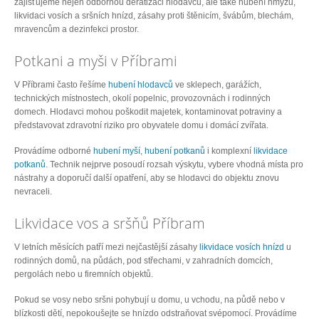
zajišťujeme nejen odbornou deratizaci hlodavců, ale také hubení hmyzu,
likvidaci vosích a sršních hnízd, zásahy proti štěnicím, švábům, blechám,
mravencům a dezinfekci prostor.
Potkani a myši v Příbrami
V Příbrami často řešíme
hubení hlodavců
ve sklepech, garážích,
technických místnostech, okolí popelnic, provozovnách i rodinných
domech. Hlodavci mohou poškodit majetek, kontaminovat potraviny a
představovat zdravotní riziko pro obyvatele domu i domácí zvířata.
Provádíme odborné
hubení myší
,
hubení potkanů
i komplexní
likvidace
potkanů
. Technik nejprve posoudí rozsah výskytu, vybere vhodná místa pro
nástrahy a doporučí další opatření, aby se hlodavci do objektu znovu
nevraceli.
Likvidace vos a sršňů Příbram
V letních měsících patří mezi nejčastější zásahy
likvidace vosích hnízd
u
rodinných domů, na půdách, pod střechami, v zahradních domcích,
pergolách nebo u firemních objektů.
Pokud se vosy nebo sršni pohybují u domu, u vchodu, na půdě nebo v
blízkosti dětí, nepokoušejte se hnízdo odstraňovat svépomocí. Provádíme