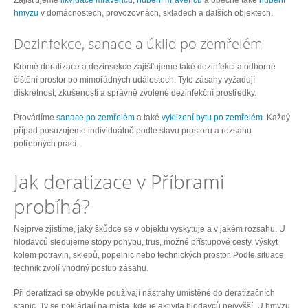
Zajišťujeme
likvidace mravenců
,
hubení mravenců
a obecně také
hubení
hmyzu
v domácnostech, provozovnách, skladech a dalších objektech.
Dezinfekce, sanace a úklid po zemřelém
Kromě deratizace a dezinsekce zajišťujeme také dezinfekci a odborné
čištění prostor po mimořádných událostech. Tyto zásahy vyžadují
diskrétnost, zkušenosti a správně zvolené dezinfekční prostředky.
Provádíme
sanace po zemřelém
a také
vyklizení bytu po zemřelém
. Každý
případ posuzujeme individuálně podle stavu prostoru a rozsahu
potřebných prací.
Jak deratizace v Příbrami
probíhá?
Nejprve zjistíme, jaký škůdce se v objektu vyskytuje a v jakém rozsahu. U
hlodavců sledujeme stopy pohybu, trus, možné přístupové cesty, výskyt
kolem potravin, sklepů, popelnic nebo technických prostor. Podle situace
technik zvolí vhodný postup zásahu.
Při deratizaci se obvykle používají nástrahy umístěné do deratizačních
stanic. Ty se pokládají na místa, kde je aktivita hlodavců nejvyšší. U hmyzu