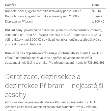
Položka
Cena
Kontrola, servis, výjezd technika u zakázky pod 2 000 Kč
900 Kč
Kontrola, servis, výjezd technika u zakázky nad 2 000 Kč
zdarma
Doprava do Příbrami
1 300 Kč
Příklad ceny:
pokud půjde o likvidaci jednoho vosího hnízda v Příbrami,
cena bude od 1 400 Kč + výjezd technika 900 Kč + doprava 1 300 Kč. U
větší zakázky nad 2 000 Kč se výjezd technika neúčtuje a připočítává se
pouze doprava do Příbrami.
Průměrný čas dojezdu do Příbrami je přibližně 50–75 minut.
U akutních
případů doporučujeme zavolat co nejdříve, abychom mohli ověřit
dostupnost nejbližšího technika. Pro přesné nacenění volejte
736 261 309
.
Deratizace, dezinsekce a
dezinfekce Příbram – nejčastější
zásahy
Ačkoli se stránka jmenuje deratizace Příbram, v praxi zákazníci tímto
výrazem často myslí kompletní zásah proti škůdcům. Proto v Příbrami