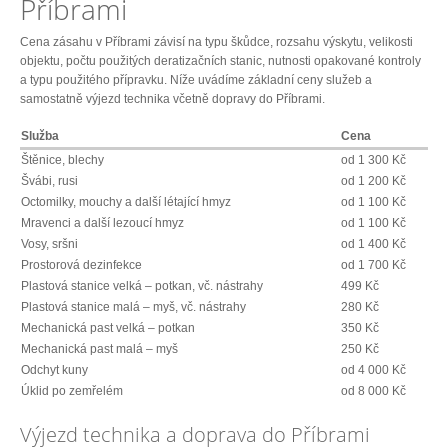
Příbrami
Cena zásahu v Příbrami závisí na typu škůdce, rozsahu výskytu, velikosti
objektu, počtu použitých deratizačních stanic, nutnosti opakované kontroly
a typu použitého přípravku. Níže uvádíme základní ceny služeb a
samostatně výjezd technika včetně dopravy do Příbrami.
Služba
Cena
Štěnice, blechy
od 1 300 Kč
Švábi, rusi
od 1 200 Kč
Octomilky, mouchy a další létající hmyz
od 1 100 Kč
Mravenci a další lezoucí hmyz
od 1 100 Kč
Vosy, sršni
od 1 400 Kč
Prostorová dezinfekce
od 1 700 Kč
Plastová stanice velká – potkan, vč. nástrahy
499 Kč
Plastová stanice malá – myš, vč. nástrahy
280 Kč
Mechanická past velká – potkan
350 Kč
Mechanická past malá – myš
250 Kč
Odchyt kuny
od 4 000 Kč
Úklid po zemřelém
od 8 000 Kč
Výjezd technika a doprava do Příbrami