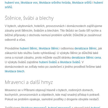
hubení vos
,
likvidace vos
,
likvidace sršního hnízda
,
likvidace sršňů
i
hubení
sršňů
.
Štěnice, švábi a blechy
V bytech, ubytovnách, hotelích, provozovnách i domácnostech zajišťujeme
zásahy proti štěnicím, švábům a blechám. Tito škůdci se často šíří rychle a
běžné přípravky z obchodu nemusí problém vyřešit. Důležité je zasáhnout
odborně a včas.
Provádíme
hubení štěnic
,
likvidace štěnic
i odbornou
deratizace štěnic
, jak
zákazníci tuto službu často vyhledávají. U výskytu štěnic je důležitá také
cena a rozsah zásahu, proto můžete využít stránku
deratizace štěnic cena
.
U výskytu švábů zajistíme
hubení švábů
a
likvidace švábů
. V
domácnostech se zvířaty nebo po zavlečení z jiného prostředí řešíme také
likvidace blech
.
Mravenci a další hmyz
Mravenci se v Příbrami objevují hlavně v bytech, rodinných domech,
kuchyních, provozovnách a objektech, kde mají snadný přístup k potravě.
Pokud se problém opakuje, samotné postřiky z drogerie obvykle nestačí.