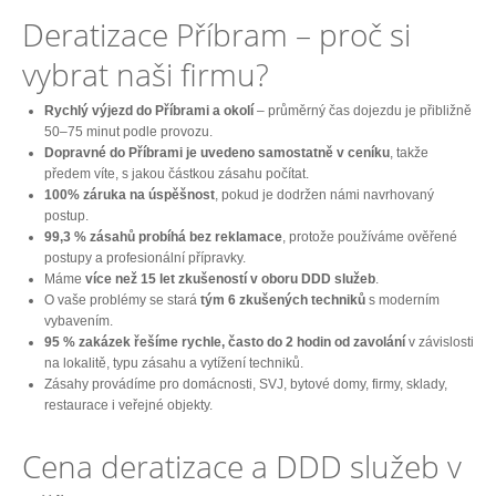
Deratizace Příbram – proč si
vybrat naši firmu?
Rychlý výjezd do Příbrami a okolí
– průměrný čas dojezdu je přibližně
50–75 minut podle provozu.
Dopravné do Příbrami je uvedeno samostatně v ceníku
, takže
předem víte, s jakou částkou zásahu počítat.
100% záruka na úspěšnost
, pokud je dodržen námi navrhovaný
postup.
99,3 % zásahů probíhá bez reklamace
, protože používáme ověřené
postupy a profesionální přípravky.
Máme
více než 15 let zkušeností v oboru DDD služeb
.
O vaše problémy se stará
tým 6 zkušených techniků
s moderním
vybavením.
95 % zakázek řešíme rychle, často do 2 hodin od zavolání
v závislosti
na lokalitě, typu zásahu a vytížení techniků.
Zásahy provádíme pro domácnosti, SVJ, bytové domy, firmy, sklady,
restaurace i veřejné objekty.
Cena deratizace a DDD služeb v