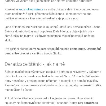
parazitů ve vašem okolí, je na místě co nejdříve upozornit odborníky.
Konkrétně
kousnutí od štěnice
se může ukázat s delší časovou prodlevou,
proto není možné zjistit přítomnost štěnic hned. Tento parazit se dne
pečlivě schovává a krev svému hostiteli saje pouze v noci.
Jeho přítomnost lze zjistit podle kousanců, které jsou obvykle blízko u sebe.
Štěnice domácí totiž u saní popolézá. Dále lidé brzy objeví jejich trus -
černé tečky na matraci, v záhybech matrace, v okolí postele či nočního
stolku.
Pro zjištění přesné
ceny za deratizace štěnic nás kontaktujte. Orientační
cenu si lze přečíst v ceníku
v úvodu článku.
Deratizace štěnic - jak na ně
Štěnice mají několik vývojových cyklů a je potřeba je zlikvidovat v každém z
nich. Proto se dezinsekce v objektech provádí 3x po 14 dnech. Během této
doby nesmí být v prostoru nikdo přítomen, a to platí i pro domácí mazlíčky.
Zároveň se prostor nesmí vytírat po dobu dvou týdnů, aby dezinsekční látka
mohla účinně působit.
Pokud řešíte štěnice v bytové jednotce, je dobré upozornit na situaci i
sousedy. Naši pracovníci tak zkontrolují i sousední domy,
aby deratizace