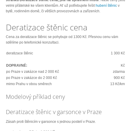
stránku Deratizace štěnic cena, jste na správném místě
. Naše ceny jsou
velmi přátelské ke všem klientům. Ať už potřebujete řešit
hubení štěnic
v
bytě, rodinném domě, či větších provozovnách a zařízeních.
Deratizace štěnic cena
Cena za deratizace štěnic se pohybuje od 1300 Kč. Přesnou cenu vám
sdělíme po telefonické konzultaci.
deratizace štěnic
1 300 Kč
DOPRAVNÉ:
Kč
po Praze v zakázce nad 2 000 Kč
zdarma
po Praze v zakázce do 2 000 Kč
900 Kč
mimo Prahu v obou směrech
13 Kč/km
Modelový příklad ceny
Deratizace štěnic v garsonce v Praze
Zásah proti štěnicím v garsonce s jednou postelí v Praze.