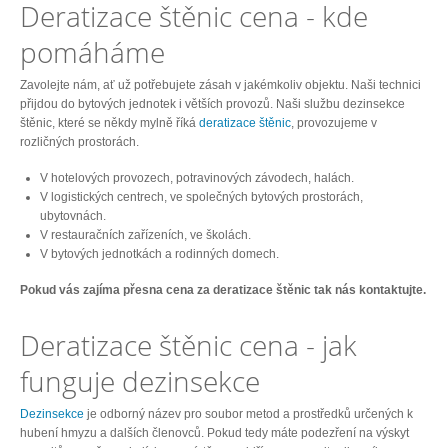
Deratizace štěnic cena - kde
pomáháme
Zavolejte nám, ať už potřebujete zásah v jakémkoliv objektu. Naši technici
přijdou do bytových jednotek i větších provozů. Naši službu dezinsekce
štěnic, které se někdy mylně říká
deratizace štěnic
, provozujeme v
rozličných prostorách.
V hotelových provozech, potravinových závodech, halách.
V logistických centrech, ve společných bytových prostorách,
ubytovnách.
V restauračních zařízeních, ve školách.
V bytových jednotkách a rodinných domech.
Pokud vás zajíma přesna cena za deratizace štěnic tak nás kontaktujte.
Deratizace štěnic cena - jak
funguje dezinsekce
Dezinsekce
je odborný název pro soubor metod a prostředků určených k
hubení hmyzu a dalších členovců. Pokud tedy máte podezření na výskyt