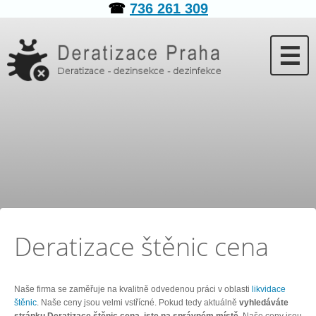
☎
736 261 309
☰
Deratizace štěnic cena
Naše firma se zaměřuje na kvalitně odvedenou práci v oblasti
likvidace
štěnic
. Naše ceny jsou velmi vstřícné. Pokud tedy aktuálně
vyhledáváte