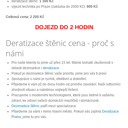
deratizace štěnic:
1 300 Kč
výjezd technika po Praze (zakázka do 2000 Kč):
900 Kč
Celková cena: 2 200 Kč
DOJEZD DO 2 HODIN
Deratizace štěnic cena - proč s
námi
Pro naše klienty tu jsme už přes 15 let. Máme bohaté zkušenosti v
oblasti dezinsekce i
deratizace
.
Pokud je dezinsekce štěnic vaše priorita, jsme pro vás ti praví.
Spolupráce s námi je rychlá, efektivní a diskrétní.
Přijedeme k vám již do dvou hodin od prvního zavolání. Naši odborníci
zhodnotí situaci a nabídnou nejlepší řešení.
Pracujeme s moderními technologiemi, které jsou šetrné k vašemu
zdraví, ke zdraví vašich domácích mazlíčků i domácnosti.
Dezinsekce štěnic
patří mezi specializace.
Přijedeme za vámi i mimo hlavní město. Pokud vás zajímá
Deratizace
Praha
, jsme tu pro vás.