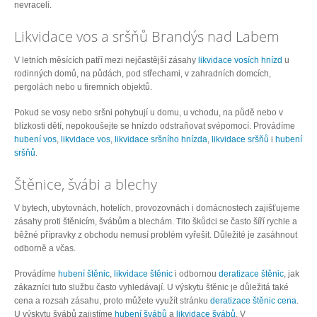
nevraceli.
Likvidace vos a sršňů Brandýs nad Labem
V letních měsících patří mezi nejčastější zásahy
likvidace vosích hnízd
u
rodinných domů, na půdách, pod střechami, v zahradních domcích,
pergolách nebo u firemních objektů.
Pokud se vosy nebo sršni pohybují u domu, u vchodu, na půdě nebo v
blízkosti dětí, nepokoušejte se hnízdo odstraňovat svépomocí. Provádíme
hubení vos
,
likvidace vos
,
likvidace sršního hnízda
,
likvidace sršňů
i
hubení
sršňů
.
Štěnice, švábi a blechy
V bytech, ubytovnách, hotelích, provozovnách i domácnostech zajišťujeme
zásahy proti štěnicím, švábům a blechám. Tito škůdci se často šíří rychle a
běžné přípravky z obchodu nemusí problém vyřešit. Důležité je zasáhnout
odborně a včas.
Provádíme
hubení štěnic
,
likvidace štěnic
i odbornou
deratizace štěnic
, jak
zákazníci tuto službu často vyhledávají. U výskytu štěnic je důležitá také
cena a rozsah zásahu, proto můžete využít stránku
deratizace štěnic cena
.
U výskytu švábů zajistíme
hubení švábů
a
likvidace švábů
. V