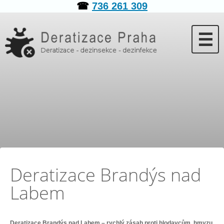
☎
736 261 309
☰
Deratizace Brandýs nad
Labem
Deratizace Brandýs nad Labem – rychlý zásah proti hlodavcům, hmyzu