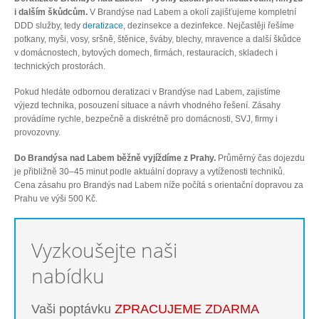
i dalším škůdcům.
V Brandýse nad Labem a okolí zajišťujeme kompletní
DDD služby, tedy
deratizace
, dezinsekce a dezinfekce. Nejčastěji řešíme
potkany, myši, vosy, sršně, štěnice, šváby, blechy, mravence a další škůdce
v domácnostech, bytových domech, firmách, restauracích, skladech i
technických prostorách.
Pokud hledáte odbornou deratizaci v Brandýse nad Labem, zajistíme
výjezd technika, posouzení situace a návrh vhodného řešení. Zásahy
provádíme rychle, bezpečně a diskrétně pro domácnosti, SVJ, firmy i
provozovny.
Do Brandýsa nad Labem běžně vyjíždíme z Prahy.
Průměrný čas dojezdu
je přibližně 30–45 minut podle aktuální dopravy a vytíženosti techniků.
Cena zásahu pro Brandýs nad Labem níže počítá s orientační dopravou za
Prahu ve výši 500 Kč.
Vyzkoušejte naši
nabídku
Vaši poptávku
ZPRACUJEME ZDARMA