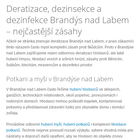
Deratizace, dezinsekce a
dezinfekce Brandýs nad Labem
– nejčastější zásahy
Ačkoli se stránka jmenuje deratizace Brandýs nad Labem, v praxi zákazníci
tímto výrazem často myslí kompletní zásah proti škůdcům. Proto v Brandýse
nad Labem zajišťujeme nejen odbornou deratizaci hlodavců, ale také
hubení hmyzu, likvidaci vosích a sršních hnízd, zásahy proti štěnicím,
švábům, blechám, mravencům a dezinfekci prostor.
Potkani a myši v Brandýse nad Labem
V Brandýse nad Labem často řešíme
hubení hlodavců
ve sklepech,
garážích, technických místnostech, okolí popelnic, provozovnách i
rodinných domech. Hlodavci mohou poškodit majetek, kontaminovat
potraviny a představovat zdravotní riziko pro obyvatele domu i domácí
zvířata.
Provádíme odborné
hubení myší
,
hubení potkanů
i komplexní
likvidace
potkanů
. Technik nejprve posoudí rozsah výskytu, vybere vhodná místa pro
nástrahy a doporučí další opatření, aby se hlodavci do objektu znovu