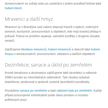
domácnostech se zvířaty nebo po zavlečení z jiného prostředí řešíme také
hubení blech
.
Mravenci a další hmyz
Mravenci se v Brandýse nad Labem objevují hlavně v bytech, rodinných
domech, kuchyních, provozovnách a objektech, kde mají snadný přístup k
potravě. Pokud se problém opakuje, samotné postřiky z drogerie obvykle
nestačí.
Zajišťujeme
likvidace mravenců
,
hubení mravenců
a obecně také
hubení
hmyzu
v domácnostech, provozovnách, skladech a dalších objektech.
Dezinfekce, sanace a úklid po zemřelém
Kromě deratizace a dezinsekce zajišťujeme také dezinfekci a odborné
čištění prostor po mimořádných událostech. Tyto zásahy vyžadují
diskrétnost, zkušenosti a správně zvolené dezinfekční prostředky.
Provádíme
sanace po zemřelém
a také
vyklizení bytu po zemřelém
. Každý
případ posuzujeme individuálně podle stavu prostoru a rozsahu
potřebných prací.