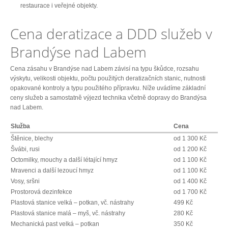
restaurace i veřejné objekty.
Cena deratizace a DDD služeb v
Brandýse nad Labem
Cena zásahu v Brandýse nad Labem závisí na typu škůdce, rozsahu
výskytu, velikosti objektu, počtu použitých deratizačních stanic, nutnosti
opakované kontroly a typu použitého přípravku. Níže uvádíme základní
ceny služeb a samostatně výjezd technika včetně dopravy do Brandýsa
nad Labem.
Služba
Cena
Štěnice, blechy
od 1 300 Kč
Švábi, rusi
od 1 200 Kč
Octomilky, mouchy a další létající hmyz
od 1 100 Kč
Mravenci a další lezoucí hmyz
od 1 100 Kč
Vosy, sršni
od 1 400 Kč
Prostorová dezinfekce
od 1 700 Kč
Plastová stanice velká – potkan, vč. nástrahy
499 Kč
Plastová stanice malá – myš, vč. nástrahy
280 Kč
Mechanická past velká – potkan
350 Kč