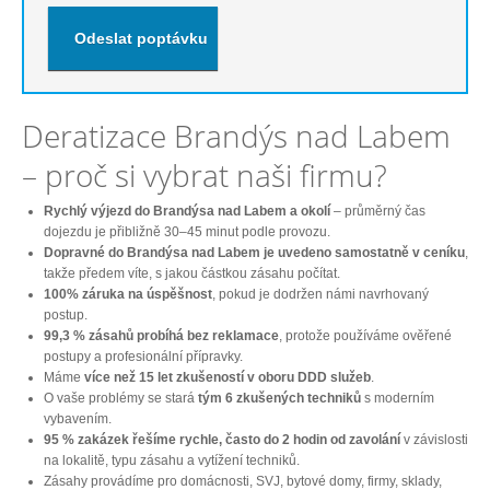
Deratizace Brandýs nad Labem
– proč si vybrat naši firmu?
Rychlý výjezd do Brandýsa nad Labem a okolí
– průměrný čas
dojezdu je přibližně 30–45 minut podle provozu.
Dopravné do Brandýsa nad Labem je uvedeno samostatně v ceníku
,
takže předem víte, s jakou částkou zásahu počítat.
100% záruka na úspěšnost
, pokud je dodržen námi navrhovaný
postup.
99,3 % zásahů probíhá bez reklamace
, protože používáme ověřené
postupy a profesionální přípravky.
Máme
více než 15 let zkušeností v oboru DDD služeb
.
O vaše problémy se stará
tým 6 zkušených techniků
s moderním
vybavením.
95 % zakázek řešíme rychle, často do 2 hodin od zavolání
v závislosti
na lokalitě, typu zásahu a vytížení techniků.
Zásahy provádíme pro domácnosti, SVJ, bytové domy, firmy, sklady,