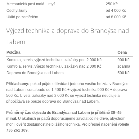
Mechanická past malá – myš
250 Kč
Odchyt kuny
od 4 000 Kč
Úklid po zemřelém
od 8 000 Kč
Výjezd technika a doprava do Brandýsa nad
Labem
Položka
Cena
Kontrola, servis, výjezd technika u zakázky pod 2 000 Kč
900 Kč
Kontrola, servis, výjezd technika u zakázky nad 2 000 Kč
zdarma
Doprava do Brandýsa nad Labem
500 Kč
Příklad ceny:
pokud půjde o likvidaci jednoho vosího hnízda v Brandýse
nad Labem, cena bude od 1 400 Kč + výjezd technika 900 Kč + doprava
500 Kč. U větší zakázky nad 2 000 Kč se výjezd technika neúčtuje a
připočítává se pouze doprava do Brandýsa nad Labem.
Průměrný čas dojezdu do Brandýsa nad Labem je přibližně 30–45
minut.
U akutních případů doporučujeme zavolat co nejdříve, abychom
mohli ověřit dostupnost nejbližšího technika. Pro přesné nacenění volejte
736 261 309
.