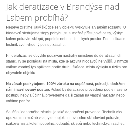
Jak deratizace v Brandýse nad
Labem probíhá?
Nejprve zjistíme, jaký škůdce se v objektu vyskytuje a v jakém rozsahu. U
hlodavců sledujeme stopy pohybu, trus, možné přístupové cesty, výskyt
kolem potravin, sklepů, popelnic nebo technických prostor. Podle situace
technik zvolí vhodný postup zásahu.
Při deratizaci se obvykle používají nástrahy umístěné do deratizačních
stanic. Ty se pokládají na místa, kde je aktivita hlodavců nejvyšší. U hmyzu
volíme vhodný typ aplikace podle druhu škůdce, místa výskytu a rizika pro
obyvatele objektu.
Na zásah poskytujeme 100% záruku na úspěšnost, pokud je dodržen
námi navrhovaný postup.
Pokud by deratizace provedená podle našeho
postupu nebyla účinná, provedeme další zásah na vlastní náklady, nebo
vrátíme peníze.
Součástí odborného zásahu je také doporučení prevence. Technik vás
upozorní na možné vstupy do objektu, nevhodné skladování potravin,
riziková místa kolem popelnic, odpadů, sklepů nebo technických šachet.