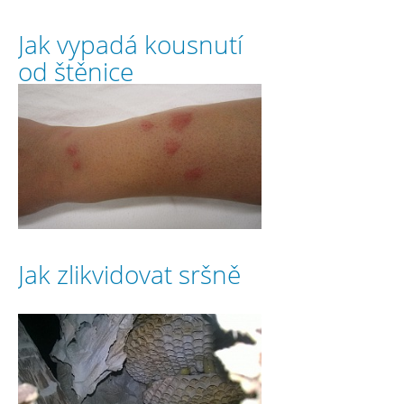
Jak vypadá kousnutí
od štěnice
Jak zlikvidovat sršně