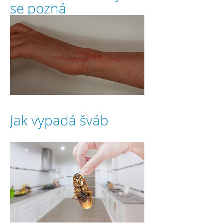
se pozná
Jak vypadá šváb