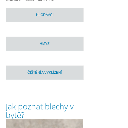
zákroků vám dáme 100% záruku.
HLODAVCI
HMYZ
ČIŠTĚNÍ A VYKLÍZENÍ
Jak poznat blechy v
bytě?