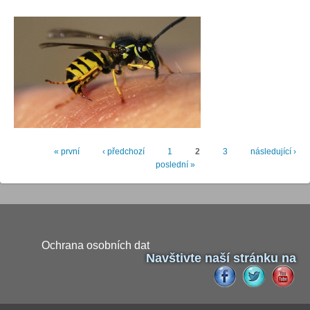
« první
‹ předchozí
1
2
3
následující ›
Stránky
poslední »
Ochrana osobních dat
Navštivte naší stránku na