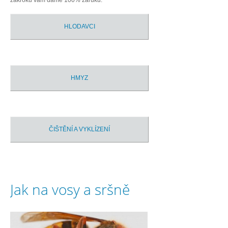
zákroků vám dáme 100% záruku.
HLODAVCI
HMYZ
ČIŠTĚNÍ A VYKLÍZENÍ
Jak na vosy a sršně