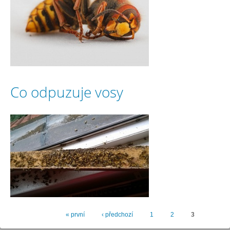
Co odpuzuje vosy
« první
‹ předchozí
1
2
3
Stránky