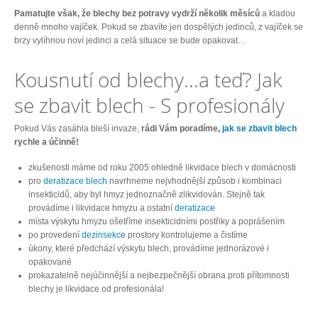
Pamatujte však, že blechy bez potravy vydrží několik měsíců
a kladou
denně mnoho vajíček. Pokud se zbavíte jen dospělých jedinců, z vajíček se
brzy vylíhnou noví jedinci a celá situace se bude opakovat…
Kousnutí od blechy...a teď? Jak
se zbavit blech - S profesionály
Pokud Vás zasáhla bleší invaze,
rádi Vám poradíme,
jak se zbavit blech
rychle a účinně!
zkušenosti máme od roku 2005 ohledně likvidace blech v domácnosti
pro
deratizace blech
navrhneme nejvhodnější způsob i kombinaci
insekticidů, aby byl hmyz jednoznačně zlikvidován. Stejně tak
provádíme i likvidace hmyzu a ostatní
deratizace
místa výskytu hmyzu ošetříme insekticidními postřiky a poprášením
po provedení
dezinsekce
prostory kontrolujeme a čistíme
úkony, které předchází výskytu blech, provádíme jednorázové i
opakované
prokazatelně nejúčinnější a nejbezpečnější obrana proti přítomnosti
blechy je likvidace od profesionála!