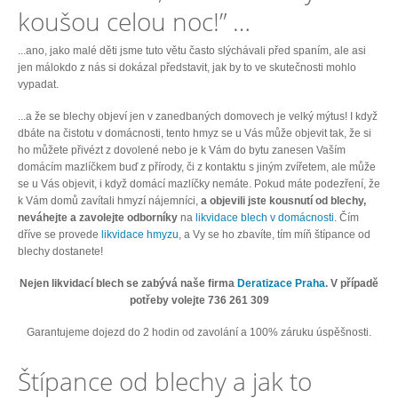
koušou celou noc!” …
...ano, jako malé děti jsme tuto větu často slýchávali před spaním, ale asi
jen málokdo z nás si dokázal představit, jak by to ve skutečnosti mohlo
vypadat.
...a že se blechy objeví jen v zanedbaných domovech je velký mýtus! I když
dbáte na čistotu v domácnosti, tento hmyz se u Vás může objevit tak, že si
ho můžete přivézt z dovolené nebo je k Vám do bytu zanesen Vaším
domácím mazlíčkem buď z přírody, či z kontaktu s jiným zvířetem, ale může
se u Vás objevit, i když domácí mazlíčky nemáte. Pokud máte podezření, že
k Vám domů zavítali hmyzí nájemníci,
a objevili jste kousnutí od blechy,
neváhejte a zavolejte odborníky
na
likvidace blech v domácnosti
. Čím
dříve se provede
likvidace hmyzu
, a Vy se ho zbavíte, tím míň štípance od
blechy dostanete!
Nejen likvidací blech se zabývá naše firma
Deratizace Praha
. V případě
potřeby volejte 736 261 309
Garantujeme dojezd do 2 hodin od zavolání a 100% záruku úspěšnosti.
Štípance od blechy a jak to