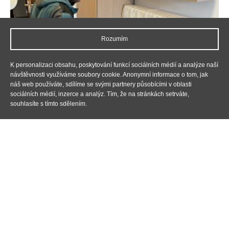
Rozumím
K personalizaci obsahu, poskytování funkcí sociálních médií a analýze naší
návštěvnosti využíváme soubory cookie. Anonymní informace o tom, jak
náš web používáte, sdílíme se svými partnery působícími v oblasti
sociálních médií, inzerce a analýz. Tím, že na stránkách setrváte,
souhlasíte s tímto sdělením.