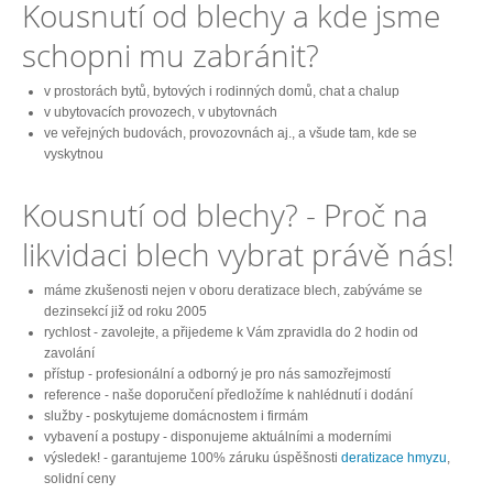
Kousnutí od blechy a kde jsme
schopni mu zabránit?
v prostorách bytů, bytových i rodinných domů, chat a chalup
v ubytovacích provozech, v ubytovnách
ve veřejných budovách, provozovnách aj., a všude tam, kde se
vyskytnou
Kousnutí od blechy? - Proč na
likvidaci blech vybrat právě nás!
máme zkušenosti nejen v oboru deratizace blech, zabýváme se
dezinsekcí již od roku 2005
rychlost - zavolejte, a přijedeme k Vám zpravidla do 2 hodin od
zavolání
přístup - profesionální a odborný je pro nás samozřejmostí
reference - naše doporučení předložíme k nahlédnutí i dodání
služby - poskytujeme domácnostem i firmám
vybavení a postupy - disponujeme aktuálními a moderními
výsledek! - garantujeme 100% záruku úspěšnosti
deratizace hmyzu
,
solidní ceny