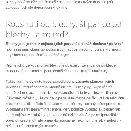
blechy nedá vydržet, můžete ošetřit pomocí chladivých mastí či gelů
zakoupených dle doporučení v lékárně.
Kousnutí od blechy, štípance od
blechy...a co teď?
Blechy jsou jedním z nejčastějších parazitů a dokáží doslova “pít krev”
jak našim mazlíčkům, tak pokud jsou hladové, nepohrdnou ani krví naší, i
když blecha psí na člověka běžně nejde.
Kromě toho, že kousnutí od blechy je obtěžující, že štípance od blechy
mohou způsobit infekci, jsou přenašeči nemocí (např. tularémie).
Takže jakmile objevíte kousnutí od blechy, začněte plánovat jejich
likvidaci.
Před zásahem důkladně ukliďte. Celý byt vyluxujte včetně
sedaček i matrací postele. Nejzablešenější místa bývají textilie, tkaniny,
lůžkoviny, kožešiny, vše co jde vyperte, a to včetně pelíšků Vašich mazlíčků.
Vašeho mazlíčka očista čeká také v podobě umytí účinným šamponem a
vyčesáním srsti jemným hřebenem, který pomůže vyčesat jak blechy, tak
jejich vajíčka. A protože je prevence důležitá, sáhněte po antiparazitních
obojcích či sprejích, ale přípravky současně nekombinujte, aby nedošlo k
nežádoucím chemickým reakcím.