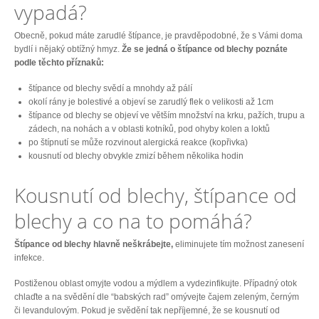
vypadá?
Obecně, pokud máte zarudlé štípance, je pravděpodobné, že s Vámi doma
bydlí i nějaký obtížný hmyz.
Že se jedná o štípance od blechy poznáte
podle těchto příznaků:
štípance od blechy svědí a mnohdy až pálí
okolí rány je bolestivé a objeví se zarudlý flek o velikosti až 1cm
štípance od blechy se objeví ve větším množství na krku, pažích, trupu a
zádech, na nohách a v oblasti kotníků, pod ohyby kolen a loktů
po štípnutí se může rozvinout alergická reakce (kopřivka)
kousnutí od blechy obvykle zmizí během několika hodin
Kousnutí od blechy, štípance od
blechy a co na to pomáhá?
Štípance od blechy hlavně neškrábejte,
eliminujete tím možnost zanesení
infekce.
Postiženou oblast omyjte vodou a mýdlem a vydezinfikujte. Případný otok
chlaďte a na svědění dle “babských rad” omývejte čajem zeleným, černým
či levandulovým. Pokud je svědění tak nepříjemné, že se kousnutí od