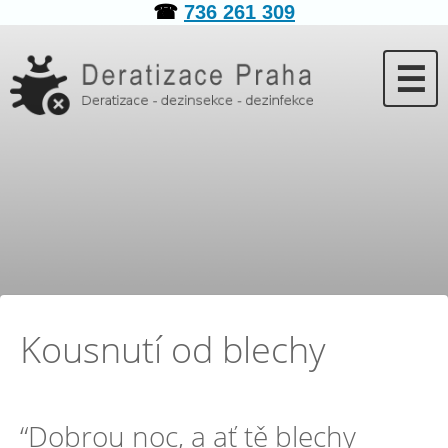
☎
736 261 309
☰
Kousnutí od blechy
“Dobrou noc, a ať tě blechy