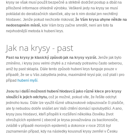
krysy se však musí použít bezpečně a striktně dodržet postup a dbát na
přiložené informace ohledně výrobku. Veškeré jedy na krysy se musí
pokládat do deratizačních staniček, aby se k nim dostal jen nechtěný
hlodavec. Jenže pokud nechcete riskovat,
že Vám krysa uhyne někde na
nedostupném místě,
kde Vám brzy začne smrdět, není ani toto ta
nejvhodnější metoda k hubení krys.
Jak na krysy - past
Past na krysy je klasický způsob jak na krysy vyzrát.
Jenže jak bylo
zmíněno, i krysy jsou velmi chytré a z návnady potravinu často seberou,
aniž by past sklapla. Dále tento způsob hubení krys funguje pouze v
případě, že se u Vás zabydlela jedna, maximálně krysí pár, což platí i pro
případ
hubení myší
.
Jsou tu i další možnosti hubení hlodavců jako různé klece pro krysy
sloužící k jejich odchytu,
což je možné, pokud víte, že řešíte odchyt
jednoho kusu. Dále lze využít různé ultrazvukové odpuzovače či plašiče,
ale ty nebudou dobře snášet ani Vaši chtění domácí spolubydlící. A ano,
krysy jsou hlodavci, kteří přispěli k rozšíření několika člověku život
ohrožujících epidemií ( obecně je krysa považována za bacilonosiče,
zvláště v případě morových epidemií) a dokonce v roce 2016 byl
zaznamenán případ, kdy na následky kousnutí krysy zemřel v Česku