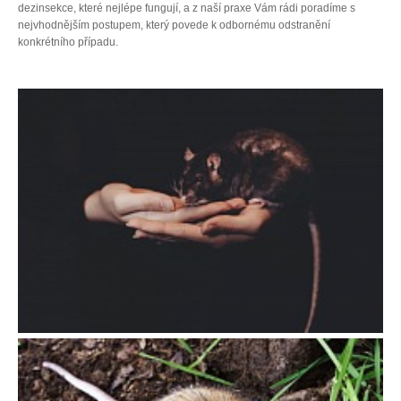
dezinsekce, které nejlépe fungují, a z naší praxe Vám rádi poradíme s
nejvhodnějším postupem, který povede k odbornému odstranění
konkrétního případu.