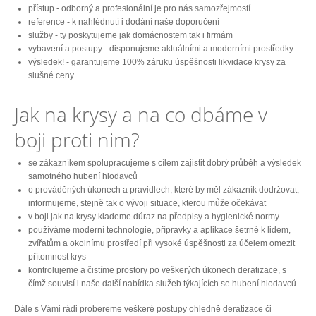
přístup - odborný a profesionální je pro nás samozřejmostí
reference - k nahlédnutí i dodání naše doporučení
služby - ty poskytujeme jak domácnostem tak i firmám
vybavení a postupy - disponujeme aktuálními a moderními prostředky
výsledek! - garantujeme 100% záruku úspěšnosti likvidace krysy za
slušné ceny
Jak na krysy a na co dbáme v
boji proti nim?
se zákazníkem spolupracujeme s cílem zajistit dobrý průběh a výsledek
samotného hubení hlodavců
o prováděných úkonech a pravidlech, které by měl zákazník dodržovat,
informujeme, stejně tak o vývoji situace, kterou může očekávat
v boji jak na krysy klademe důraz na předpisy a hygienické normy
používáme moderní technologie, přípravky a aplikace šetrné k lidem,
zvířatům a okolnímu prostředí při vysoké úspěšnosti za účelem omezit
přítomnost krys
kontrolujeme a čistíme prostory po veškerých úkonech deratizace, s
čímž souvisí i naše další nabídka služeb týkajících se hubení hlodavců
Dále s Vámi rádi probereme veškeré postupy ohledně deratizace či