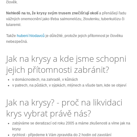
člověk.
Nehledě na to, že krysy svým trusem znečišťují okolí
a přenášejí řadu
vážných onemocnění jako třeba salmonelózu, žloutenku, tuberkulózu či
tularemii.
Takže
hubení hlodavců
je důležité, protože jejich přítomnost je člověku
nebezpečná.
Jak na krysy a kde jsme schopni
jejich přítomnosti zabránit?
v domácnostech, na zahradě, v kůlnách
v patrech, na půdách, v sýpkách, mlýnech a všude tam, kde se objeví
Jak na krysy? - proč na likvidaci
krys vybrat právě nás?
zabýváme se deratizací od roku 2005 a máme zkušenosti a víme jak na
krysy
rychlost - přijedeme k Vám zpravidla do 2 hodin od zavolání