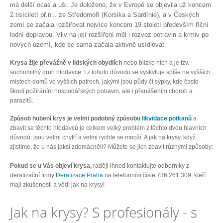
má delší ocas a uši. Je doloženo, že v Evropě se objevila už koncem
2.tisíciletí př.n.l. ze Středomoří (Korsika a Sardínie),
a v Českých
zemí se začala rozšiřovat nejvíce koncem 19.století především říční
lodní dopravou. Vliv na její rozšíření měl i rozvoz potravin a krmiv po
nových území, kde se sama začala aktivně usídlovat.
Krysa žije převážně v lidských obydlích
nebo blízko nich a je tzv.
suchomilný druh hlodavce. I z tohoto důvodu se vyskytuje spíše na vyšších
místech domů ve vyšších patrech, jakými jsou půdy či sýpky, kde často
škodí požíráním hospodářských potravin, ale i přenášením chorob a
parazitů.
Způsob hubení krys je velmi podobný způsobu
likvidace potkanů
a
zbavit se těchto hlodavců je celkem velký problém z těchto dvou hlavních
důvodů: jsou velmi chytří a velmi rychle se množí. A jak na krysy, když
zjistíme, že u nás jaksi zdomácněli? Můžete se jich zbavit různými způsoby:
Pokud se u Vás objeví krysa,
raději ihned kontaktujte odborníky z
deratizační firmy
Deratizace Praha
na telefonním čísle 736 261 309, kteří
mají zkušenosti a vědí jak na krysy!
Jak na krysy? S profesionály - s