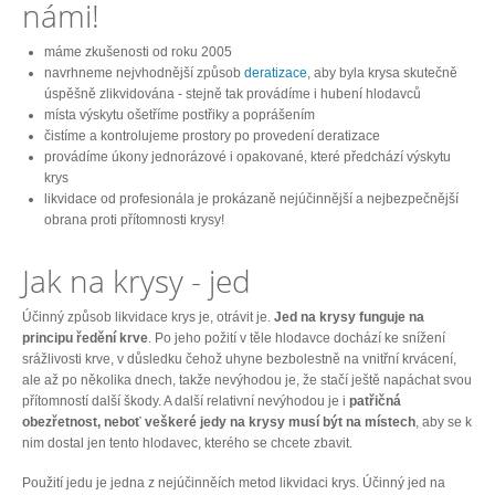
námi!
máme zkušenosti od roku 2005
navrhneme nejvhodnější způsob
deratizace
, aby byla krysa skutečně
úspěšně zlikvidována - stejně tak provádíme i hubení hlodavců
místa výskytu ošetříme postřiky a poprášením
čistíme a kontrolujeme prostory po provedení deratizace
provádíme úkony jednorázové i opakované, které předchází výskytu
krys
likvidace od profesionála je prokázaně nejúčinnější a nejbezpečnější
obrana proti přítomnosti krysy!
Jak na krysy - jed
Účinný způsob likvidace krys je, otrávit je.
Jed na krysy funguje na
principu ředění krve
. Po jeho požití v těle hlodavce dochází ke snížení
srážlivosti krve, v důsledku čehož uhyne bezbolestně na vnitřní krvácení,
ale až po několika dnech, takže nevýhodou je, že stačí ještě napáchat svou
přítomností další škody. A další relativní nevýhodou je i
patřičná
obezřetnost, neboť veškeré jedy na krysy musí být na místech
, aby se k
nim dostal jen tento hlodavec, kterého se chcete zbavit.
Použití jedu je jedna z nejúčinněích metod likvidaci krys. Účinný jed na