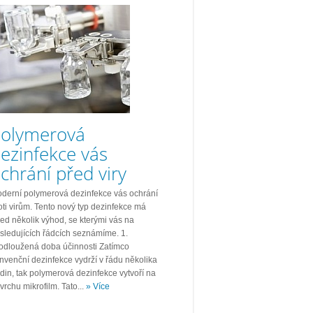
olymerová
ezinfekce vás
chrání před viry
derní polymerová dezinfekce vás ochrání
oti virům. Tento nový typ dezinfekce má
ed několik výhod, se kterými vás na
sledujících řádcích seznámíme. 1.
odloužená doba účinnosti Zatímco
nvenční dezinfekce vydrží v řádu několika
din, tak polymerová dezinfekce vytvoří na
vrchu mikrofilm. Tato...
» Více