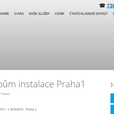
☎
73
HOME
O NÁS
NAŠE SLUŽBY
CENÍK
ČASTO KLADENÉ DOTAZY
ubům instalace Praha1
N
e Praha1
SVJ - v Jirchářích , Praha 1