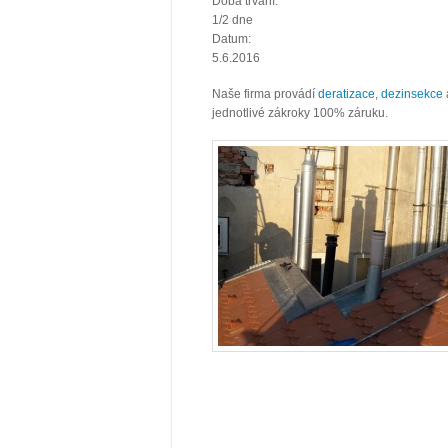
Doba trvání:
1/2 dne
Datum:
5.6.2016
Naše firma provádí
deratizace
,
dezinsekce
jednotlivé zákroky 100% záruku.