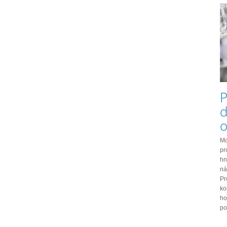
P
d
o
Mo
pr
hn
ná
Pr
ko
ho
po