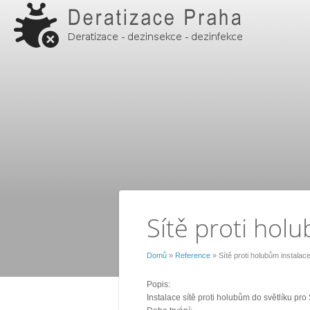
Sítě proti hol
Domů
»
Reference
» Sítě proti holubům instalac
Popis:
Instalace sítě proti holubům do světlíku pro 