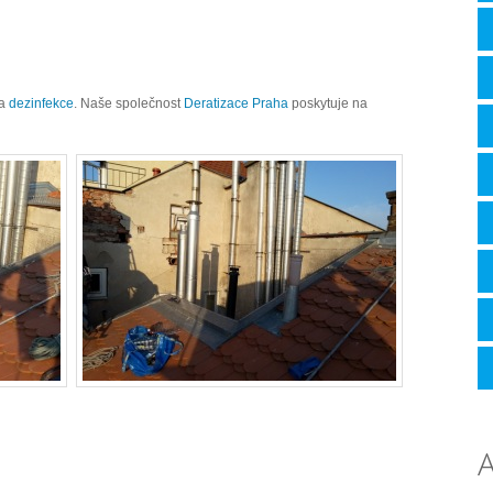
a
dezinfekce
. Naše společnost
Deratizace Praha
poskytuje na
A