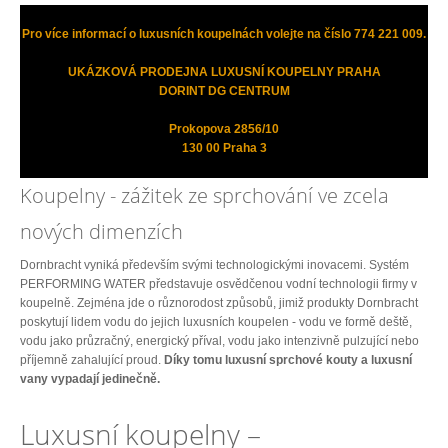
Pro více informací o luxusních koupelnách volejte na číslo 774 221 009.
UKÁZKOVÁ PRODEJNA LUXUSNÍ KOUPELNY PRAHA
DORINT DG CENTRUM
Prokopova 2856/10
130 00 Praha 3
Koupelny - zážitek ze sprchování ve zcela
nových dimenzích
Dornbracht vyniká především svými technologickými inovacemi. Systém
PERFORMING WATER představuje osvědčenou vodní technologii firmy v
koupelně. Zejména jde o různorodost způsobů, jimiž produkty Dornbracht
poskytují lidem vodu do jejich luxusních koupelen - vodu ve formě deště,
vodu jako průzračný, energický příval, vodu jako intenzivně pulzující nebo
příjemně zahalující proud.
Díky tomu luxusní sprchové kouty a luxusní
vany vypadají jedinečně.
Luxusní koupelny –