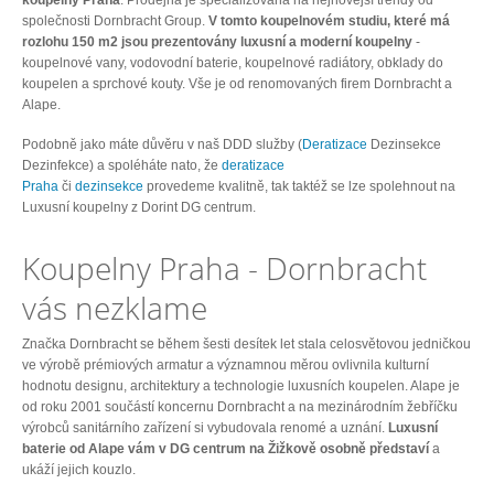
koupelny Praha
. Prodejna je specializovaná na nejnovější trendy od
společnosti Dornbracht Group.
V tomto koupelnovém studiu, které má
rozlohu 150 m2 jsou prezentovány luxusní a moderní koupelny
-
koupelnové vany, vodovodní baterie, koupelnové radiátory, obklady do
koupelen a sprchové kouty. Vše je od renomovaných firem Dornbracht a
Alape.
Podobně jako máte důvěru v naš DDD služby (
Deratizace
Dezinsekce
Dezinfekce) a spoléháte nato, že
deratizace
Praha
či
dezinsekce
provedeme kvalitně, tak taktéž se lze spolehnout na
Luxusní koupelny z Dorint DG centrum.
Koupelny Praha - Dornbracht
vás nezklame
Značka Dornbracht se během šesti desítek let stala celosvětovou jedničkou
ve výrobě prémiových armatur a významnou měrou ovlivnila kulturní
hodnotu designu, architektury a technologie luxusních koupelen. Alape je
od roku 2001 součástí koncernu Dornbracht a na mezinárodním žebříčku
výrobců sanitárního zařízení si vybudovala renomé a uznání.
Luxusní
baterie od Alape vám v DG centrum na Žižkově osobně představí
a
ukáží jejich kouzlo.