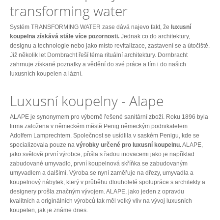
transforming water
Systém TRANSFORMING WATER zase dává najevo fakt, že
luxusní
koupelna získává stále více pozornosti.
Jednak co do architektury,
designu a technologie nebo jako místo revitalizace, zastavení se a útočiště.
Již několik let Dornbracht řeší téma rituální architektury. Dornbracht
zahrnuje získané poznatky a vědění do své práce a tím i do našich
luxusních koupelen a lázní.
Luxusní koupelny - Alape
ALAPE je synonymem pro výborně řešené sanitární zboží. Roku 1896 byla
firma založena v německém městě Penig německým podnikatelem
Adolfem Lamprechtem. Společnost se usídlila v saském Penigu, kde se
specializovala pouze na
výrobky určené pro luxusní koupelnu.
ALAPE,
jako světově první výrobce, přišla s řadou inovacemi jako je například
zabudované umyvadlo, první koupelnová skříňka se zabudovaným
umyvadlem a dalšími. Výroba se nyní zaměřuje na dřezy, umyvadla a
koupelnový nábytek, který v průběhu dlouholeté spolupráce s architekty a
designery prošla značným vývojem. ALAPE, jako jeden z opravdu
kvalitních a originálních výrobců tak měl velký vliv na vývoj luxusních
koupelen, jak je známe dnes.