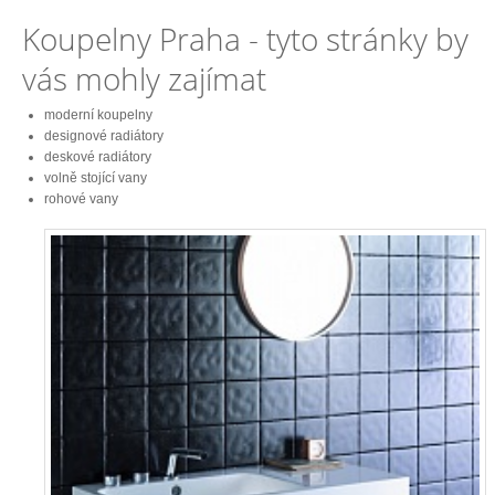
Koupelny Praha - tyto stránky by
vás mohly zajímat
moderní koupelny
designové radiátory
deskové radiátory
volně stojící vany
rohové vany