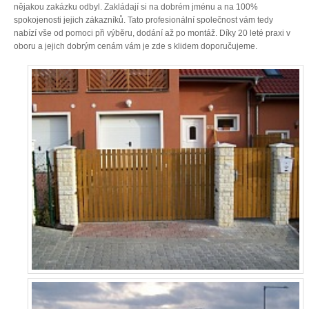
nějakou zakázku odbyl. Zakládají si na dobrém jménu a na 100%
spokojenosti jejich zákazníků. Tato profesionální společnost vám tedy
nabízí vše od pomoci při výběru, dodání až po montáž. Díky 20 leté praxi v
oboru a jejich dobrým cenám vám je zde s klidem doporučujeme.