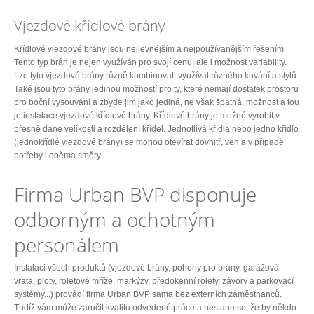
Vjezdové křídlové brány
Křídlové vjezdové brány jsou nejlevnějším a nejpoužívanějším řešením.
Tento typ brán je nejen využíván pro svojí cenu, ale i možnost variability.
Lze tyto vjezdové brány různě kombinovat, využívat různého kování a stylů.
Také jsou tyto brány jedinou možností pro ty, které nemají dostatek prostoru
pro boční vysouvání a zbyde jim jako jediná, ne však špatná, možnost a tou
je instalace vjezdové křídlové brány. Křídlové brány je možné vyrobit v
přesně dané velikosti a rozdělení křídel. Jednotlivá křídla nebo jedno křídlo
(jednokřídlé vjezdové brány) se mohou otevírat dovnitř, ven a v případě
potřeby i oběma směry.
Firma Urban BVP disponuje
odborným a ochotným
personálem
Instalaci všech produktů (vjezdové brány, pohony pro brány, garážová
vrata, ploty, roletové mříže, markýzy, předokenní rolety, závory a parkovací
systémy...) provádí firma Urban BVP sama bez externích zaměstnanců.
Tudíž vám může zaručit kvalitu odvedené práce a nestane se, že by někdo