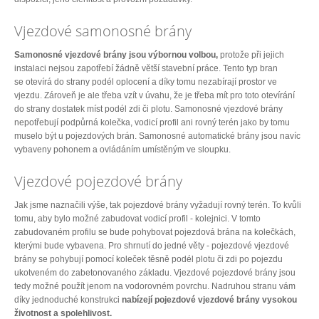
Vjezdové samonosné brány
Samonosné vjezdové brány jsou výbornou volbou,
protože při jejich
instalaci nejsou zapotřebí žádně větší stavební práce. Tento typ bran
se otevírá do strany podél oplocení a díky tomu nezabírají prostor ve
vjezdu. Zároveň je ale třeba vzít v úvahu, že je třeba mít pro toto otevírání
do strany dostatek míst podél zdi či plotu. Samonosné vjezdové brány
nepotřebují podpůrná kolečka, vodicí profil ani rovný terén jako by tomu
muselo být u pojezdových brán. Samonosné automatické brány jsou navíc
vybaveny pohonem a ovládáním umístěným ve sloupku.
Vjezdové pojezdové brány
Jak jsme naznačili výše, tak pojezdové brány vyžadují rovný terén. To kvůli
tomu, aby bylo možné zabudovat vodicí profil - kolejnici. V tomto
zabudovaném profilu se bude pohybovat pojezdová brána na kolečkách,
kterými bude vybavena. Pro shrnutí do jedné věty - pojezdové vjezdové
brány se pohybují pomocí koleček těsně podél plotu či zdi po pojezdu
ukotveném do zabetonovaného základu. Vjezdové pojezdové brány jsou
tedy možné použít jenom na vodorovném povrchu. Nadruhou stranu vám
díky jednoduché konstrukci
nabízejí pojezdové vjezdové brány vysokou
životnost a spolehlivost.