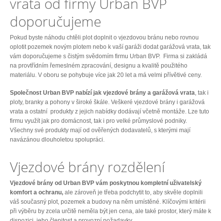
vrata od firmy Urban BVP
doporučujeme
Pokud byste náhodu chtěli plot doplnit o vjezdovou bránu nebo rovnou
oplotit pozemek novým plotem nebo k vaší garáži dodat garážová vrata, tak
vám doporučujeme s čistým svědomím firmu Urban BVP. Firma si zakládá
na provtřídním řemeslném zpracování, designu a kvalitě použitého
materiálu. V oboru se pohybuje více jak 20 let a má velmi přívětivé ceny.
Společnost Urban BVP nabízí jak vjezdové brány a garážová vrata
, tak i
ploty, branky a pohony v široké škále. Veškeré vjezdové brány i garážová
vrata a ostatní produkty z jejich nabídky dodávají včetně montáže. Lze tuto
firmu využít jak pro domácnost, tak i pro velké průmyslové podniky.
Všechny své produkty mají od ověřených dodavatelů, s kterými mají
navázánou dlouholetou spolupráci.
Vjezdové brány rozdělení
Vjezdové brány od Urban BVP vám poskytnou kompletní uživatelský
komfort a ochranu,
ale zároveň je třeba podchytit to, aby skvěle doplnili
váš současný plot, pozemek a budovy na něm umístěné. Klíčovými kritérii
při výběru by zcela určitě neměla být jen cena, ale také prostor, který máte k
dispozici, jeho členitost a provozní požadavky.