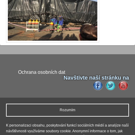
Ochrana osobních dat
Navštivte naší stránku na
Naši partneři
Rozumím
Pokud budete potřebovat výměnu autoskla, tak neváhejte
kontaktovat firmu
Autosklo Praha
JR. Firma nabízí služby jako je
výměna čelního skla
,
výměna autoskla
,
výměna zadního skla
,
K personalizaci obsahu, poskytování funkcí sociálních médií a analýze naší
oprava autoskla
,
lepení prasklin čelního skla
a to u všech typů
návštěvnosti využíváme soubory cookie. Anonymní informace o tom, jak