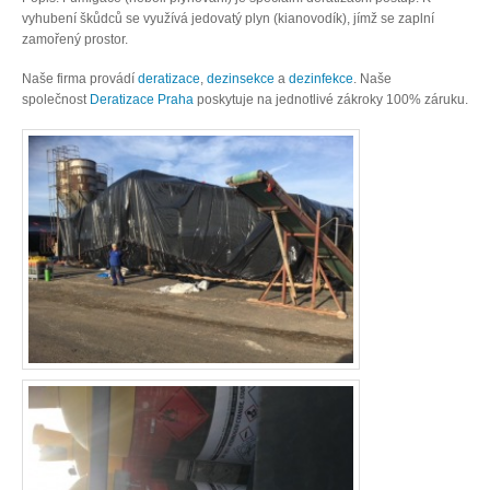
vyhubení škůdců se využívá jedovatý plyn (kianovodík), jímž se zaplní
zamořený prostor.
Naše firma provádí
deratizace
,
dezinsekce
a
dezinfekce
. Naše
společnost
Deratizace Praha
poskytuje na jednotlivé zákroky 100% záruku.