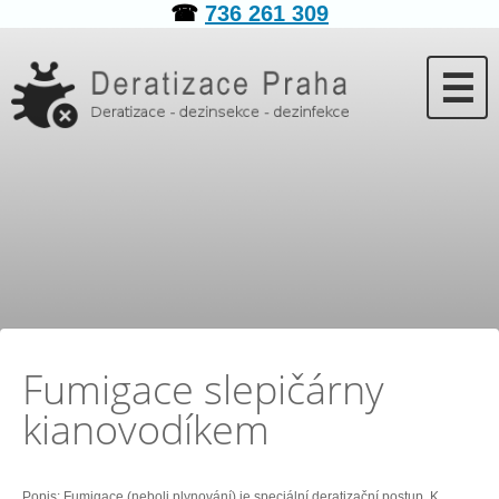
☎
736 261 309
☰
Fumigace slepičárny
kianovodíkem
Popis: Fumigace (neboli plynování) je speciální deratizační postup. K