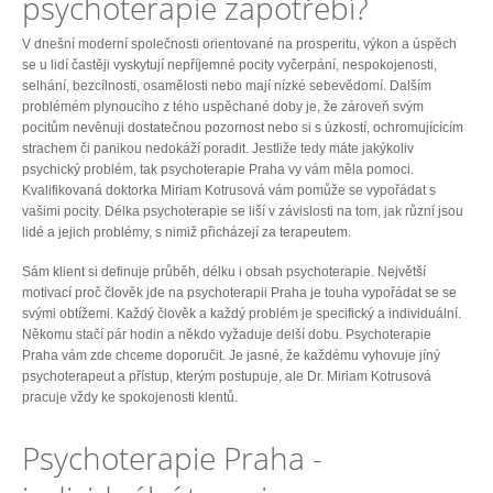
psychoterapie zapotřebí?
V dnešní moderní společnosti orientované na prosperitu, výkon a úspěch
se u lidí častěji vyskytují nepříjemné pocity vyčerpání, nespokojenosti,
selhání, bezcílnosti, osamělosti nebo mají nízké sebevědomí. Dalším
problémém plynoucího z tého uspěchané doby je, že zároveň svým
pocitům nevěnuji dostatečnou pozornost nebo si s úzkostí, ochromujícícím
strachem či panikou nedokáží poradit. Jestliže tedy máte jakýkoliv
psychický problém, tak psychoterapie Praha vy vám měla pomoci.
Kvalifikovaná doktorka Miriam Kotrusová vám pomůže se vypořádat s
vašimi pocity. Délka psychoterapie se liší v závislosti na tom, jak různí jsou
lidé a jejich problémy, s nimiž přicházejí za terapeutem.
Sám klient si definuje průběh, délku i obsah psychoterapie. Největší
motivací proč člověk jde na psychoterapii Praha je touha vypořádat se se
svými obtížemi. Každý člověk a každý problém je specifický a individuální.
Někomu stačí pár hodin a někdo vyžaduje delší dobu. Psychoterapie
Praha vám zde chceme doporučit. Je jasné, že každému vyhovuje jíný
psychoterapeut a přístup, kterým postupuje, ale Dr. Miriam Kotrusová
pracuje vždy ke spokojenosti klentů.
Psychoterapie Praha -