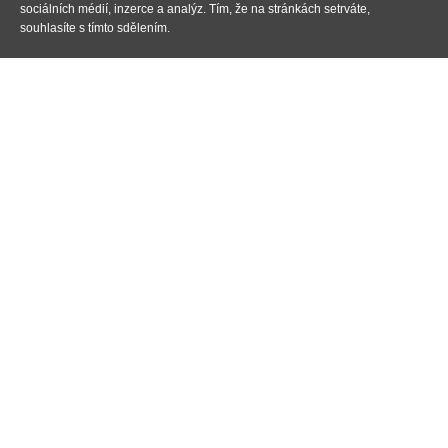
sociálních médií, inzerce a analýz. Tím, že na stránkách setrváte,
souhlasíte s tímto sdělením.
Ochrana osobních dat
Navštivte naší stránku na
Naši partneři
Pokud budete potřebovat výměnu autoskla, tak neváhejte