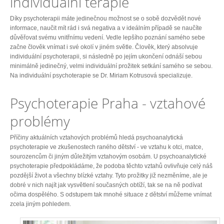
individuální terapie
Díky psychoterapii máte jedinečnou možnost se o sobě dozvědět nové
informace, naučit mít rád i svá negativa a v ideálním případě se naučíte
důvěřovat svému vnitřnímu vedení. Vedle lepšího poznání samého sebe
začne člověk vnímat i své okolí v jiném světle. Člověk, který absolvuje
individuální psychoterapii, si následně po jejím ukončení odnáší sebou
minimálně jedinečný, velmi individuální prožitek setkání samého se sebou.
Na individuální psychoterapie se Dr. Miriam Kotrusová specializuje.
Psychoterapie Praha - vztahové
problémy
Příčiny aktuálních vztahových problémů hledá psychoanalytická
psychoterapie ve zkušenostech raného dětství - ve vztahu k otci, matce,
sourozencům či jiným důležitým vztahovým osobám. U psychoanalytické
psychoterapie předpokládáme, že podoba těchto vztahů ovlivňuje celý náš
pozdější život a všechny blízké vztahy. Tyto prožitky již nezměníme, ale je
dobré v nich najít jak vysvětlení současných obtíží, tak se na ně podívat
očima dospělého. S odstupem tak mnohé situace z dětství můžeme vnímat
zcela jiným pohledem.